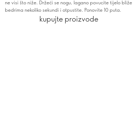
ne visi što niže. Držeći se nogu, lagano povucite tijelo bliže
bedrima nekoliko sekundi i otpustite. Ponovite 10 puta.
kupujte proizvode