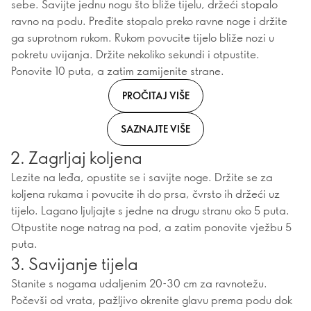
sebe. Savijte jednu nogu što bliže tijelu, držeći stopalo
ravno na podu. Pređite stopalo preko ravne noge i držite
ga suprotnom rukom. Rukom povucite tijelo bliže nozi u
pokretu uvijanja. Držite nekoliko sekundi i otpustite.
Ponovite 10 puta, a zatim zamijenite strane.
PROČITAJ VIŠE
SAZNAJTE VIŠE
2. Zagrljaj koljena
Lezite na leđa, opustite se i savijte noge. Držite se za
koljena rukama i povucite ih do prsa, čvrsto ih držeći uz
tijelo. Lagano ljuljajte s jedne na drugu stranu oko 5 puta.
Otpustite noge natrag na pod, a zatim ponovite vježbu 5
puta.
3. Savijanje tijela
Stanite s nogama udaljenim 20-30 cm za ravnotežu.
Počevši od vrata, pažljivo okrenite glavu prema podu dok