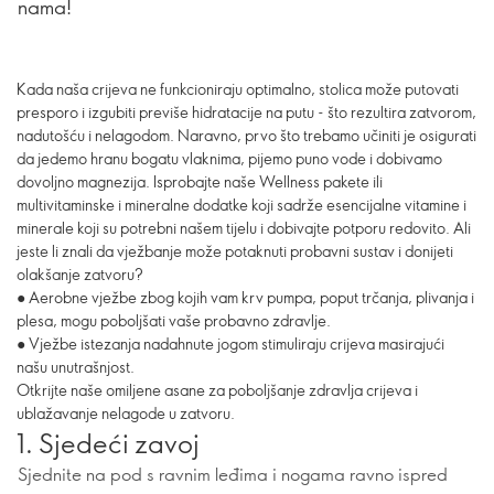
nama!
Kada naša crijeva ne funkcioniraju optimalno, stolica može putovati
presporo i izgubiti previše hidratacije na putu - što rezultira zatvorom,
nadutošću i nelagodom. Naravno, prvo što trebamo učiniti je osigurati
da jedemo hranu bogatu vlaknima, pijemo puno vode i dobivamo
dovoljno magnezija. Isprobajte naše Wellness pakete ili
multivitaminske i mineralne dodatke koji sadrže esencijalne vitamine i
minerale koji su potrebni našem tijelu i dobivajte potporu redovito. Ali
jeste li znali da vježbanje može potaknuti probavni sustav i donijeti
olakšanje zatvoru?
● Aerobne vježbe zbog kojih vam krv pumpa, poput trčanja, plivanja i
plesa, mogu poboljšati vaše probavno zdravlje.
● Vježbe istezanja nadahnute jogom stimuliraju crijeva masirajući
našu unutrašnjost.
Otkrijte naše omiljene asane za poboljšanje zdravlja crijeva i
ublažavanje nelagode u zatvoru.
1. Sjedeći zavoj
Sjednite na pod s ravnim leđima i nogama ravno ispred