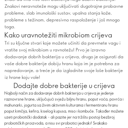
Znakovi neravnoteže mogu uključivati dugotrajne probavne
probleme, slab imunološki sustav, upalna stanja kože,
probleme s težinom, depresivno raspoloženje i još mnogo
toga.
Kako uravnotežiti mikrobiom crijeva
Tri su ključne stvari koje možete učiniti da prevrnete vagu i
vratite svoj mikrobiom u ravnotežu! Prvo je izravno
dodavanje dobrih bakterija u crijeva, drugo je osigurati da
vaše dobre bakterije dobiju hranu koja im je potrebna za
napredovanje, a treće je da izgladnite svoje loše bakterije
iz hrane koju vole!
Dodajte dobre bakterije u crijeva
Najbolji način za dodavanje dobrih bakterija u crijeva je jedenje
raznovrsne hrane, uključujući svježu biljnu hranu, poput voća, povrća i
mahunarki, jogurta sa živim aktivnim kulturama i fermentiranu hranu
poput kimčija, kefira, kiselog kupusa, miso i kombuče. Također možete
uzeti probiotički dodatak - ali pazite jer na tržištu postoji bezbroj
probiotičkih proizvoda, a nisu svi probiotici jednaki! Svakako