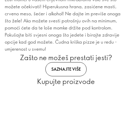
možete očekivati! Hiperukusna hrana, zasićene masti,
crveno meso, šećer i alkohol! Ne dajte im previše onoga
što žele! Ako možete svesti potrošnju ovih na minimum,
pomoći ćete da te loše momke držite pod kontrolom.
Pokušajte biti svjesni onoga što jedete i birajte zdravije
opcije kad god možete. Čudna kriška pizze je u redu -
umjerenost u svemu!
Zašto ne možeš prestati jesti?
SAZNAJTE VIŠE
Kupujte proizvode