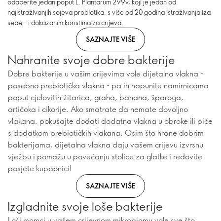
odaberite jedan poput L. Plantarum 299v, koji je jedan od
najistraživanjih sojeva probiotika, s više od 20 godina istraživanja iza
sebe - i dokazanim koristima za crijeva.
SAZNAJTE VIŠE
Nahranite svoje dobre bakterije
Dobre bakterije u vašim crijevima vole dijetalna vlakna -
posebno prebiotička vlakna - pa ih napunite namirnicama
poput cjelovitih žitarica, graha, banana, šparoga,
artičoka i cikorije. Ako smatrate da nemate dovoljno
vlakana, pokušajte dodati dodatna vlakna u obroke ili piće
s dodatkom prebiotičkih vlakana. Osim što hrane dobrim
bakterijama, dijetalna vlakna daju vašem crijevu izvrsnu
vježbu i pomažu u povećanju stolice za glatke i redovite
posjete kupaonici!
SAZNAJTE VIŠE
Izgladnite svoje loše bakterije
Loši momci u vašem crijevnom mikrobiomu vole sve što