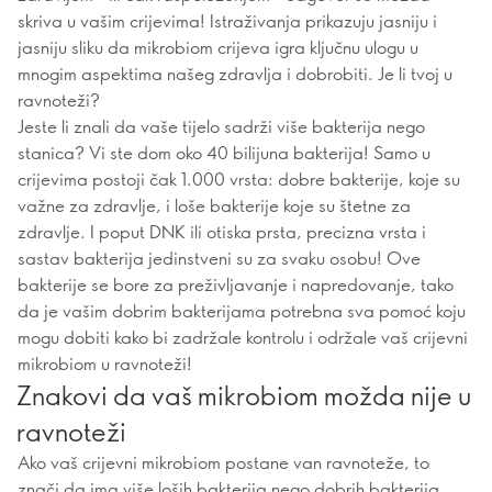
skriva u vašim crijevima! Istraživanja prikazuju jasniju i
jasniju sliku da mikrobiom crijeva igra ključnu ulogu u
mnogim aspektima našeg zdravlja i dobrobiti. Je li tvoj u
ravnoteži?
Jeste li znali da vaše tijelo sadrži više bakterija nego
stanica? Vi ste dom oko 40 bilijuna bakterija! Samo u
crijevima postoji čak 1.000 vrsta: dobre bakterije, koje su
važne za zdravlje, i loše bakterije koje su štetne za
zdravlje. I poput DNK ili otiska prsta, precizna vrsta i
sastav bakterija jedinstveni su za svaku osobu! Ove
bakterije se bore za preživljavanje i napredovanje, tako
da je vašim dobrim bakterijama potrebna sva pomoć koju
mogu dobiti kako bi zadržale kontrolu i održale vaš crijevni
mikrobiom u ravnoteži!
Znakovi da vaš mikrobiom možda nije u
ravnoteži
Ako vaš crijevni mikrobiom postane van ravnoteže, to
znači da ima više loših bakterija nego dobrih bakterija.