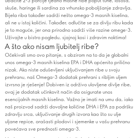
ubacite 2-3 porcije tjedno masne ribe poput tune, lososa,
skuše, haringe ili sardina za vrhunsko poboljšanje zdravlja.
Bijela riba također sadrži nešto omega-3 masnih kiselina,
ali ne u istoj količini. Također, odlučite se za divlju ribu kada
je to moguće, jer ona prirodno sadrži više razine omege-3.
Uživajte u bistro pogledu, sjajnoj kosi i zdravim noktima!
A što ako nisam ljubitelj ribe?
Očekivali smo ovo pitanje, s obzirom na to da je globalni
unos omega-3 masnih kiselina EPA i DHA općenito prilično
nizak. Ako niste oduševljeni uključivanjem ribe u svoju
prehranu, naš Omega-3 dodatak prehrani s ribljim uljem
izvrsno je rješenje! Dobiven iz održivo ulovljene divlje ribe,
ovaj je dodatak učinkovit način da osigurate unos
esencijalnih masnih kiselina. Važno je imati na umu da, iako
naš proizvod sadrži dovoljne količine DHA i EPA za podršku
zdravlju srca, uključivanje drugih izvora kao što su ulje
uljane repice, orašasti plodovi i sjemenke u vašu prehranu
povećava sve prednosti omega-3.