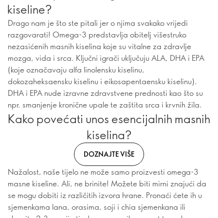
kiseline?
Drago nam je što ste pitali jer o njima svakako vrijedi
razgovarati! Omega-3 predstavlja obitelj višestruko
nezasićenih masnih kiselina koje su vitalne za zdravlje
mozga, vida i srca. Ključni igrači uključuju ALA, DHA i EPA
(koje označavaju alfa linolensku kiselinu,
dokozaheksaensku kiselinu i eikosapentaensku kiselinu).
DHA i EPA nude izravne zdravstvene prednosti kao što su
npr. smanjenje kronične upale te zaštita srca i krvnih žila.
Kako povećati unos esencijalnih masnih
kiselina?
DOZNAJTE VIŠE
Nažalost, naše tijelo ne može samo proizvesti omega-3
masne kiseline. Ali, ne brinite! Možete biti mirni znajući da
se mogu dobiti iz različitih izvora hrane. Pronaći ćete ih u
sjemenkama lana, orasima, soji i chia sjemenkana ili