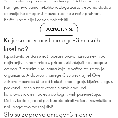
Što kažete da počnemo u podmorju? Od lososa do
haringe, evo samo nekoliko razloga zašto trebamo dodati
esencijalne omega-3 masne kiseline u našu prehranu.
Pružaju nam cijeli ocean dobrobiti!
DOZNAJTE VIŠE
Koje su prednosti omega-3 masnih
kiselina?
Ispostavilo se da su naši oceani prava riznica nekih od
najhranjivijih namirnica u prirodi, uključujući ribu bogatu
omega-3 masnim kiselinama koja je važna za zdravlje
organizma. A dobrobiti omege-3 su beskrajne! Ove
zdrave masnoće štite od bolesti srca i igraju ključnu ulogu u
prevenciji raznih zdravstvenih problema, od
kardiovaskularnih bolesti do kognitivnih poremećaja.
Dakle, kada sljedeći put budete birali večeru, razmislite o
ribi, pogotovo masnoj ribi!
Što su zapravo omega-3 masne