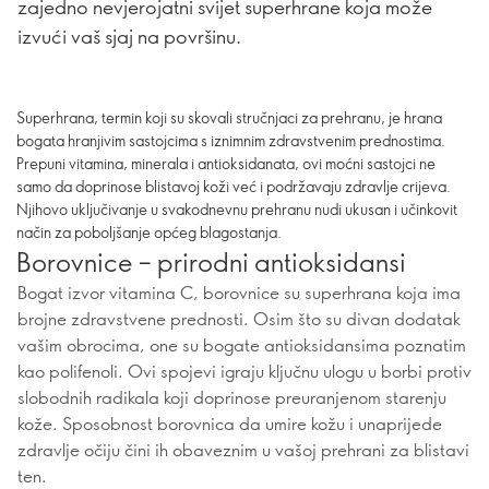
zajedno nevjerojatni svijet superhrane koja može
izvući vaš sjaj na površinu.
Superhrana, termin koji su skovali stručnjaci za prehranu, je hrana
bogata hranjivim sastojcima s iznimnim zdravstvenim prednostima.
Prepuni vitamina, minerala i antioksidanata, ovi moćni sastojci ne
samo da doprinose blistavoj koži već i podržavaju zdravlje crijeva.
Njihovo uključivanje u svakodnevnu prehranu nudi ukusan i učinkovit
način za poboljšanje općeg blagostanja.
Borovnice – prirodni antioksidansi
Bogat izvor vitamina C, borovnice su superhrana koja ima
brojne zdravstvene prednosti. Osim što su divan dodatak
vašim obrocima, one su bogate antioksidansima poznatim
kao polifenoli. Ovi spojevi igraju ključnu ulogu u borbi protiv
slobodnih radikala koji doprinose preuranjenom starenju
kože. Sposobnost borovnica da umire kožu i unaprijede
zdravlje očiju čini ih obaveznim u vašoj prehrani za blistavi
ten.