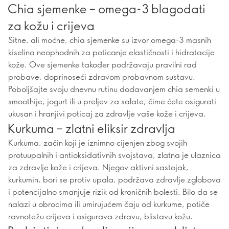
Chia sjemenke – omega-3 blagodati
za kožu i crijeva
Sitne, ali moćne, chia sjemenke su izvor omega-3 masnih
kiselina neophodnih za poticanje elastičnosti i hidratacije
kože. Ove sjemenke također podržavaju pravilni rad
probave, doprinoseći zdravom probavnom sustavu.
Poboljšajte svoju dnevnu rutinu dodavanjem chia semenki u
smoothije, jogurt ili u preljev za salate, čime ćete osigurati
ukusan i hranjivi poticaj za zdravlje vaše kože i crijeva.
Kurkuma – zlatni eliksir zdravlja
Kurkuma, začin koji je iznimno cijenjen zbog svojih
protuupalnih i antioksidativnih svojstava, zlatna je ulaznica
za zdravlje kože i crijeva. Njegov aktivni sastojak,
kurkumin, bori se protiv upala, podržava zdravlje zglobova
i potencijalno smanjuje rizik od kroničnih bolesti. Bilo da se
nalazi u obrocima ili umirujućem čaju od kurkume, potiče
ravnotežu crijeva i osigurava zdravu, blistavu kožu.