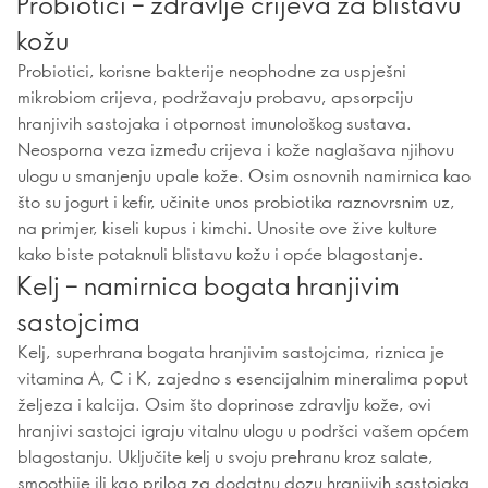
Probiotici – zdravlje crijeva za blistavu
kožu
Probiotici, korisne bakterije neophodne za uspješni
mikrobiom crijeva, podržavaju probavu, apsorpciju
hranjivih sastojaka i otpornost imunološkog sustava.
Neosporna veza između crijeva i kože naglašava njihovu
ulogu u smanjenju upale kože. Osim osnovnih namirnica kao
što su jogurt i kefir, učinite unos probiotika raznovrsnim uz,
na primjer, kiseli kupus i kimchi. Unosite ove žive kulture
kako biste potaknuli blistavu kožu i opće blagostanje.
Kelj – namirnica bogata hranjivim
sastojcima
Kelj, superhrana bogata hranjivim sastojcima, riznica je
vitamina A, C i K, zajedno s esencijalnim mineralima poput
željeza i kalcija. Osim što doprinose zdravlju kože, ovi
hranjivi sastojci igraju vitalnu ulogu u podršci vašem općem
blagostanju. Uključite kelj u svoju prehranu kroz salate,
smoothije ili kao prilog za dodatnu dozu hranjivih sastojaka