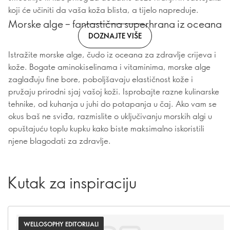
koji će učiniti da vaša koža blista, a tijelo napreduje.
Morske alge – fantastična superhrana iz oceana
DOZNAJTE VIŠE
Istražite morske alge, čudo iz oceana za zdravlje crijeva i
kože. Bogate aminokiselinama i vitaminima, morske alge
zaglađuju fine bore, poboljšavaju elastičnost kože i
pružaju prirodni sjaj vašoj koži. Isprobajte razne kulinarske
tehnike, od kuhanja u juhi do potapanja u čaj. Ako vam se
okus baš ne sviđa, razmislite o uključivanju morskih algi u
opuštajuću toplu kupku kako biste maksimalno iskoristili
njene blagodati za zdravlje.
Kutak za inspiraciju
WELLOSOPHY EDITORIJALI