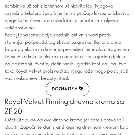
kombinira užitak s iznimnom učinkovitošću. Njegova
raskošna tekstura i profinjeni miris pružaju luksuzno iskustvo
njege kože, čineći da izgledate i osjećate se kraljevski
veličanstveno.
Poboljšana formulacija snažnih aktivnih tvari protiv
starenja, polipeptidnog ekstrakta graška, flavonoidima
bogatog ekstrakta korijena perunike i minerala u tragovima
korisnih za kožu iz ekstrakta ametista, svi zajedno djeluju
na postizanju čvrstih, definiranih i glatkih kontura lica. Evo
kako Royal Velvet proizvodi za njegu kože mogu poboljšati
vaš svakodnevni beauty ritual:
DOZNAJTE VIŠE
Royal Velvet Firming dnevna krema sa
ZF 20
Očekujte puno od ove dnevne kreme jer ćete upravo to i
dobiti! Započnite dan s anti-ageing dnevnom kremom koja
pruža iznimnu cjelodnevnu hidrataciju, pomaže umanjiti