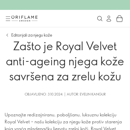
Editorijali za njegu kože
Zašto je Royal Velvet
anti-ageing njega kože
savršena za zrelu kožu
OBJAVLJENO: 3.10.2024. | AUTOR: EVELIN KANGUR
Upoznajte redizajniranu, poboljšanu, luksuznu kolekciju
Royal Velvet – našu kolekciju za njegu kože protiv starenja
koja vraća mladenačku ljepotu zreloj koži. Royal Velvet