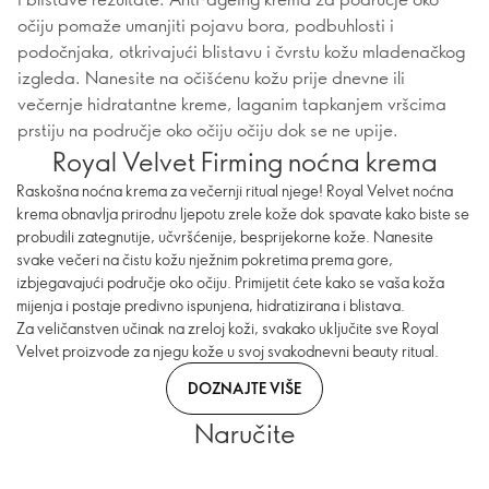
očiju pomaže umanjiti pojavu bora, podbuhlosti i
podočnjaka, otkrivajući blistavu i čvrstu kožu mladenačkog
izgleda. Nanesite na očišćenu kožu prije dnevne ili
večernje hidratantne kreme, laganim tapkanjem vršcima
prstiju na područje oko očiju očiju dok se ne upije.
Royal Velvet Firming noćna krema
Raskošna noćna krema za večernji ritual njege! Royal Velvet noćna
krema obnavlja prirodnu ljepotu zrele kože dok spavate kako biste se
probudili zategnutije, učvršćenije, besprijekorne kože. Nanesite
svake večeri na čistu kožu nježnim pokretima prema gore,
izbjegavajući područje oko očiju. Primijetit ćete kako se vaša koža
mijenja i postaje predivno ispunjena, hidratizirana i blistava.
Za veličanstven učinak na zreloj koži, svakako uključite sve Royal
Velvet proizvode za njegu kože u svoj svakodnevni beauty ritual.
DOZNAJTE VIŠE
Naručite