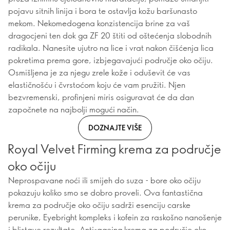
pojavu sitnih linija i bora te ostavlja kožu baršunasto
mekom. Nekomedogena konzistencija brine za vaš
dragocjeni ten dok ga ZF 20 štiti od oštećenja slobodnih
radikala. Nanesite ujutro na lice i vrat nakon čišćenja lica
pokretima prema gore, izbjegavajući područje oko očiju.
Osmišljena je za njegu zrele kože i oduševit će vas
elastičnošću i čvrstoćom koju će vam pružiti. Njen
bezvremenski, profinjeni miris osiguravat će da dan
započnete na najbolji mogući način.
DOZNAJTE VIŠE
Royal Velvet Firming krema za područje
oko očiju
Neprospavane noći ili smijeh do suza - bore oko očiju
pokazuju koliko smo se dobro proveli. Ova fantastična
krema za područje oko očiju sadrži esenciju carske
perunike, Eyebright kompleks i kofein za raskošno nanošenje
i blistave rezultate. Anti-ageing krema za područje oko