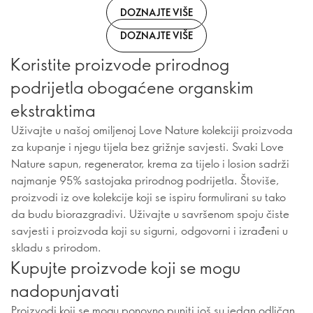
DOZNAJTE VIŠE
DOZNAJTE VIŠE
Koristite proizvode prirodnog
podrijetla obogaćene organskim
ekstraktima
Uživajte u našoj omiljenoj Love Nature kolekciji proizvoda
za kupanje i njegu tijela bez grižnje savjesti. Svaki Love
Nature sapun, regenerator, krema za tijelo i losion sadrži
najmanje 95% sastojaka prirodnog podrijetla. Štoviše,
proizvodi iz ove kolekcije koji se ispiru formulirani su tako
da budu biorazgradivi. Uživajte u savršenom spoju čiste
savjesti i proizvoda koji su sigurni, odgovorni i izrađeni u
skladu s prirodom.
Kupujte proizvode koji se mogu
nadopunjavati
Proizvodi koji se mogu ponovno puniti još su jedan odličan