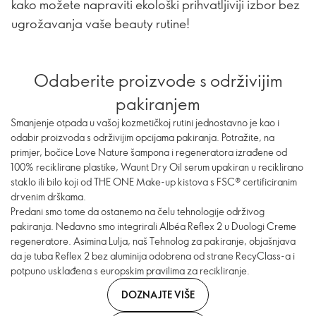
kako možete napraviti ekološki prihvatljiviji izbor bez
ugrožavanja vaše beauty rutine!
Odaberite proizvode s održivijim
pakiranjem
Smanjenje otpada u vašoj kozmetičkoj rutini jednostavno je kao i
odabir proizvoda s održivijim opcijama pakiranja. Potražite, na
primjer, bočice Love Nature šampona i regeneratora izrađene od
100% reciklirane plastike, Waunt Dry Oil serum upakiran u reciklirano
staklo ili bilo koji od THE ONE Make-up kistova s FSC® certificiranim
drvenim drškama.
Predani smo tome da ostanemo na čelu tehnologije održivog
pakiranja. Nedavno smo integrirali Albéa Reflex 2 u Duologi Creme
regeneratore. Asimina Lulja, naš Tehnolog za pakiranje, objašnjava
da je tuba Reflex 2 bez aluminija odobrena od strane RecyClass-a i
potpuno usklađena s europskim pravilima za recikliranje.
DOZNAJTE VIŠE