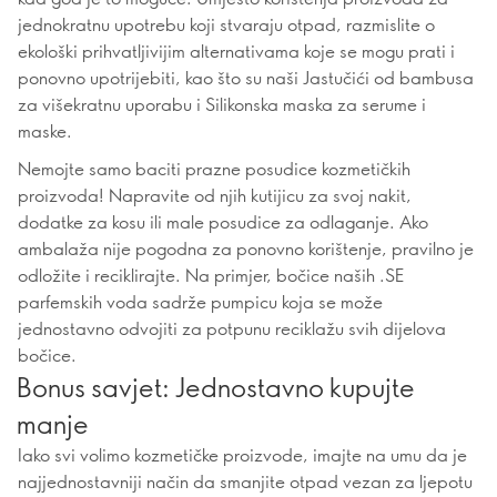
jednokratnu upotrebu koji stvaraju otpad, razmislite o
ekološki prihvatljivijim alternativama koje se mogu prati i
ponovno upotrijebiti, kao što su naši Jastučići od bambusa
za višekratnu uporabu i Silikonska maska za serume i
maske.
Nemojte samo baciti prazne posudice kozmetičkih
proizvoda! Napravite od njih kutijicu za svoj nakit,
dodatke za kosu ili male posudice za odlaganje. Ako
ambalaža nije pogodna za ponovno korištenje, pravilno je
odložite i reciklirajte. Na primjer, bočice naših .SE
parfemskih voda sadrže pumpicu koja se može
jednostavno odvojiti za potpunu reciklažu svih dijelova
bočice.
Bonus savjet: Jednostavno kupujte
manje
Iako svi volimo kozmetičke proizvode, imajte na umu da je
najjednostavniji način da smanjite otpad vezan za ljepotu