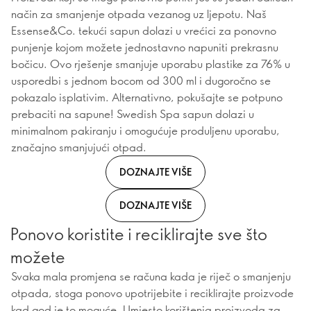
način za smanjenje otpada vezanog uz ljepotu. Naš
Essense&Co. tekući sapun dolazi u vrećici za ponovno
punjenje kojom možete jednostavno napuniti prekrasnu
bočicu. Ovo rješenje smanjuje uporabu plastike za 76% u
usporedbi s jednom bocom od 300 ml i dugoročno se
pokazalo isplativim. Alternativno, pokušajte se potpuno
prebaciti na sapune! Swedish Spa sapun dolazi u
minimalnom pakiranju i omogućuje produljenu uporabu,
značajno smanjujući otpad.
DOZNAJTE VIŠE
DOZNAJTE VIŠE
Ponovo koristite i reciklirajte sve što
možete
Svaka mala promjena se računa kada je riječ o smanjenju
otpada, stoga ponovo upotrijebite i reciklirajte proizvode
kad god je to moguće. Umjesto korištenja proizvoda za