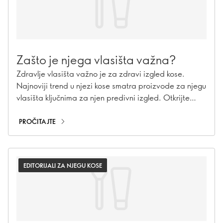
njege lica.
Zašto je njega vlasišta važna?
Zdravlje vlasišta važno je za zdravi izgled kose.
Najnoviji trend u njezi kose smatra proizvode za njegu
vlasišta ključnima za njen predivni izgled. Otkrijte
zašto u vašu beauty rutinu trebate dodati i njegu
vlasišta!
PROČITAJTE
EDITORIJALI ZA NJEGU KOSE