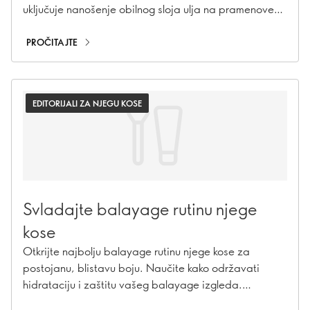
uključuje nanošenje obilnog sloja ulja na pramenove
kose prije spavanja za bujnu kosu zdravog izgleda.
Ali, čini li doista čuda za vaše vlasi? Zaronite s nama
PROČITAJTE
u prednosti i nedostatke ovog trenda i doznajte je li
doista vrijedan isprobavanja.
EDITORIJALI ZA NJEGU KOSE
Svladajte balayage rutinu njege
kose
Otkrijte najbolju balayage rutinu njege kose za
postojanu, blistavu boju. Naučite kako održavati
hidrataciju i zaštitu vašeg balayage izgleda.
Nastavite čitati!