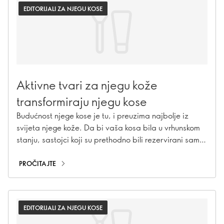
EDITORIJALI ZA NJEGU KOSE
Aktivne tvari za njegu kože
transformiraju njegu kose
Budućnost njege kose je tu, i preuzima najbolje iz
svijeta njege kože. Da bi vaša kosa bila u vrhunskom
stanju, sastojci koji su prethodno bili rezervirani samo
za njegu kože (mislimo na niacinamid, hijaluronsku
kiselinu i salicilnu kiselinu) čine formulacije za njegu
PROČITAJTE
kose učinkovitijima nego ikad prije. Koja je njihova
tajna? Pored njege vaše kose, ovi aktivni sastojci
također njeguju i kožu glave kako bi promovirali
EDITORIJALI ZA NJEGU KOSE
zdraviju kosu. Upoznajte aktivne sastojke za njegu
kože koji su spremni vašoj kosi pružiti njegu poput