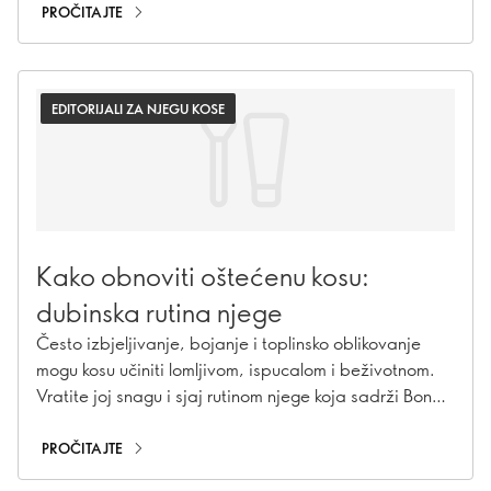
PROČITAJTE
EDITORIJALI ZA NJEGU KOSE
Kako obnoviti oštećenu kosu:
dubinska rutina njege
Često izbjeljivanje, bojanje i toplinsko oblikovanje
mogu kosu učiniti lomljivom, ispucalom i beživotnom.
Vratite joj snagu i sjaj rutinom njege koja sadrži Bond
Repair tehnologiju.
PROČITAJTE