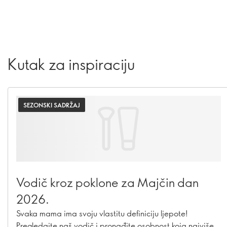
Kutak za inspiraciju
SEZONSKI SADRŽAJ
Vodič kroz poklone za Majčin dan
2026.
Svaka mama ima svoju vlastitu definiciju ljepote!
Pregledajte naš vodič i pronađite osobnost koja najviše