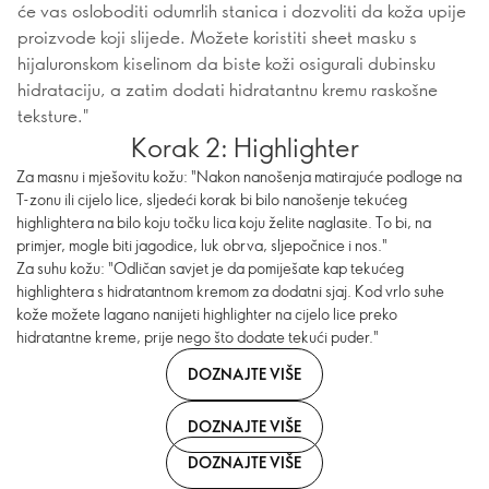
će vas osloboditi odumrlih stanica i dozvoliti da koža upije
proizvode koji slijede. Možete koristiti sheet masku s
hijaluronskom kiselinom da biste koži osigurali dubinsku
hidrataciju, a zatim dodati hidratantnu kremu raskošne
teksture."
Korak 2: Highlighter
Za masnu i mješovitu kožu: "Nakon nanošenja matirajuće podloge na
T-zonu ili cijelo lice, sljedeći korak bi bilo nanošenje tekućeg
highlightera na bilo koju točku lica koju želite naglasite. To bi, na
primjer, mogle biti jagodice, luk obrva, sljepočnice i nos."
Za suhu kožu: "Odličan savjet je da pomiješate kap tekućeg
highlightera s hidratantnom kremom za dodatni sjaj. Kod vrlo suhe
kože možete lagano nanijeti highlighter na cijelo lice preko
hidratantne kreme, prije nego što dodate tekući puder."
DOZNAJTE VIŠE
DOZNAJTE VIŠE
DOZNAJTE VIŠE