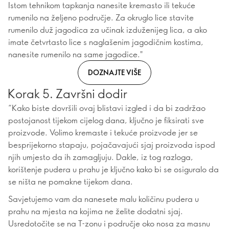
Istom tehnikom tapkanja nanesite kremasto ili tekuće
rumenilo na željeno područje. Za okruglo lice stavite
rumenilo duž jagodica za učinak izduženijeg lica, a ako
imate četvrtasto lice s naglašenim jagodičnim kostima,
nanesite rumenilo na same jagodice."
DOZNAJTE VIŠE
Korak 5. Završni dodir
“Kako biste dovršili ovaj blistavi izgled i da bi zadržao
postojanost tijekom cijelog dana, ključno je fiksirati sve
proizvode. Volimo kremaste i tekuće proizvode jer se
besprijekorno stapaju, pojačavajući sjaj proizvoda ispod
njih umjesto da ih zamagljuju. Dakle, iz tog razloga,
korištenje pudera u prahu je ključno kako bi se osiguralo da
se ništa ne pomakne tijekom dana.
Savjetujemo vam da nanesete malu količinu pudera u
prahu na mjesta na kojima ne želite dodatni sjaj.
Usredotočite se na T-zonu i područje oko nosa za masnu