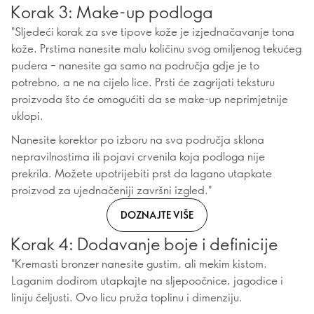
Korak 3: Make-up podloga
"Sljedeći korak za sve tipove kože je izjednačavanje tona
kože. Prstima nanesite malu količinu svog omiljenog tekućeg
pudera – nanesite ga samo na područja gdje je to
potrebno, a ne na cijelo lice. Prsti će zagrijati teksturu
proizvoda što će omogućiti da se make-up neprimjetnije
uklopi.
Nanesite korektor po izboru na sva područja sklona
nepravilnostima ili pojavi crvenila koja podloga nije
prekrila. Možete upotrijebiti prst da lagano utapkate
proizvod za ujednačeniji završni izgled."
DOZNAJTE VIŠE
Korak 4: Dodavanje boje i definicije
"Kremasti bronzer nanesite gustim, ali mekim kistom.
Laganim dodirom utapkajte na sljepoočnice, jagodice i
liniju čeljusti. Ovo licu pruža toplinu i dimenziju.