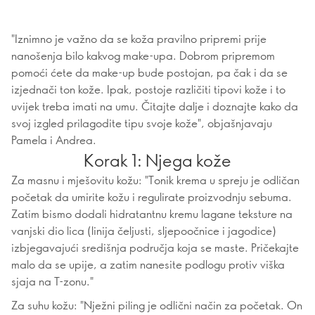
"Iznimno je važno da se koža pravilno pripremi prije
nanošenja bilo kakvog make-upa. Dobrom pripremom
pomoći ćete da make-up bude postojan, pa čak i da se
izjednači ton kože. Ipak, postoje različiti tipovi kože i to
uvijek treba imati na umu. Čitajte dalje i doznajte kako da
svoj izgled prilagodite tipu svoje kože", objašnjavaju
Pamela i Andrea.
Korak 1: Njega kože
Za masnu i mješovitu kožu: "Tonik krema u spreju je odličan
početak da umirite kožu i regulirate proizvodnju sebuma.
Zatim bismo dodali hidratantnu kremu lagane teksture na
vanjski dio lica (linija čeljusti, sljepoočnice i jagodice)
izbjegavajući središnja područja koja se maste. Pričekajte
malo da se upije, a zatim nanesite podlogu protiv viška
sjaja na T-zonu."
Za suhu kožu: "Nježni piling je odlični način za početak. On