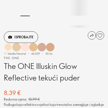
ISPROBAJTE
Vanilla Neutral
46329
30 ml.
THE ONE
The ONE Illuskin Glow
Reflective tekući puder
8,39 €
Redovna cijena:
10,99 €
Podloga koja reflektira svjetlost koja trenutačno zamagljuje i izglađuje