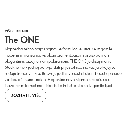
VIŠE O BRENDU
The ONE
Napredna tehnologija i najnovije formulacije ističu se iz gomile
modernim nijansama, visokom pigmentacijom i proizvodima s
elegantnim, dizajnerskim pakiranjem. THE ONE je dizajniran u
Stockholmu - jednoj od svjetskih prijestolnica inovacija u kojoj se
rađaju trendovi. Izrazite svoju jedinstvenost širokom beauty ponudom
za lice, oči, usne i nokte. Elegantne nove nijanse susreću se s
inovativnim formatima - iskoristite ih i istaknite se iz gomile ljudi.
DOZNAJTE VIŠE