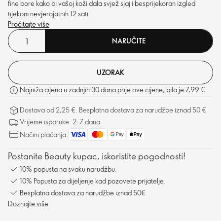
fine bore kako bi vašoj koži dala svjež sjaj i besprijekoran izgled
tijekom nevjerojatnih 12 sati.
Pročitajte više
NARUČITE
UZORAK
Najniža cijena u zadnjih 30 dana prije ove cijene, bila je 7,99 €
Dostava od 2,25 €. Besplatna dostava za narudžbe iznad 50 €
Vrijeme isporuke: 2-7 dana
Načini plaćanja:
Postanite Beauty kupac, iskoristite pogodnosti!
10% popusta na svaku narudžbu.
10% Popusta za dijeljenje kad pozovete prijatelje.
Besplatna dostava za narudžbe iznad 50€.
Doznajte više