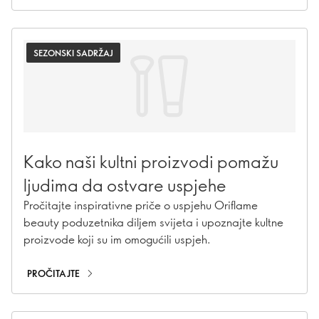
uključujući kreme za sunčanje, hidratantne kreme i
makeup sa ZF, možete ostati zaštićeni tijekom cijele
godine!
SEZONSKI SADRŽAJ
Kako naši kultni proizvodi pomažu
ljudima da ostvare uspjehe
Pročitajte inspirativne priče o uspjehu Oriflame
beauty poduzetnika diljem svijeta i upoznajte kultne
proizvode koji su im omogućili uspjeh.
PROČITAJTE