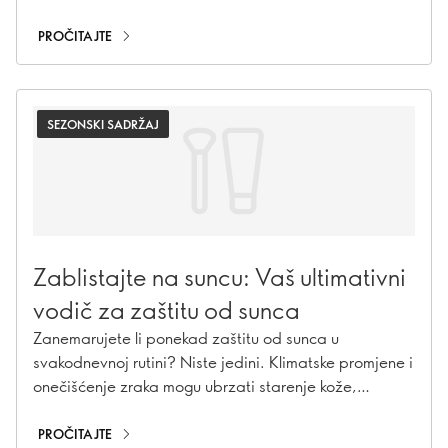
savršeni, promišljeni beauty poklon za nju.
PROČITAJTE
SEZONSKI SADRŽAJ
Zablistajte na suncu: Vaš ultimativni
vodič za zaštitu od sunca
Zanemarujete li ponekad zaštitu od sunca u
svakodnevnoj rutini? Niste jedini. Klimatske promjene i
onečišćenje zraka mogu ubrzati starenje kože,
uzrokujući hiperpigmentaciju, fine bore i gubitak
kolagena. Uz naše proizvode za zaštitu od sunca,
PROČITAJTE