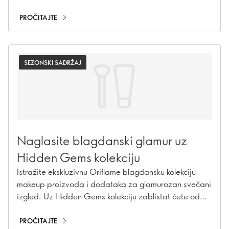
Ali, ne brinite! Osvježavajući trend u svijetu ljepote
podići će vašu rutinu tuširanja u luksuzno spa iskustvo.
PROČITAJTE
Dobrodošli u ritualna tuširanja – naviku koja vaše
svakodnevno tuširanje pretvara u poslasticu za
pomlađivanje!
SEZONSKI SADRŽAJ
Naglasite blagdanski glamur uz
Hidden Gems kolekciju
Istražite ekskluzivnu Oriflame blagdansku kolekciju
makeup proizvoda i dodataka za glamurozan svečani
izgled. Uz Hidden Gems kolekciju zablistat ćete od
glave do pete.
PROČITAJTE