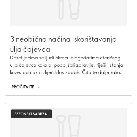
3 neobična načina iskorištavanja
ulja čajevca
Desetljećima se ljudi okreću blagodatima eteričnog
ulja čajevca kako bi poboljšali zdravlje, riješili stanja
kože, pa čak i izliječili loš zadah. Čitajte dalje kako
biste saznali kako napraviti ovo briljantno botaničko
djelo za vas na načine koje možda ne očekujete!
PROČITAJTE
SEZONSKI SADRŽAJ