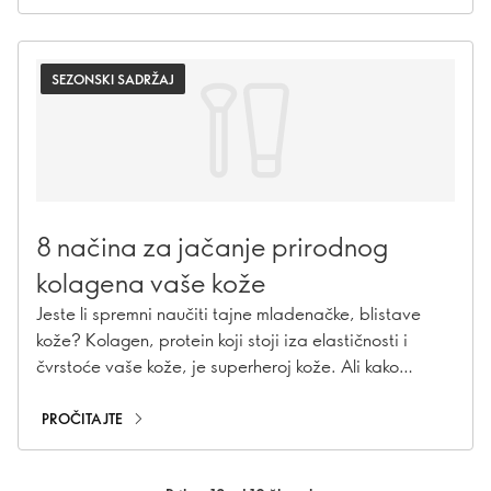
SEZONSKI SADRŽAJ
8 načina za jačanje prirodnog
kolagena vaše kože
Jeste li spremni naučiti tajne mladenačke, blistave
kože? Kolagen, protein koji stoji iza elastičnosti i
čvrstoće vaše kože, je superheroj kože. Ali kako
starimo, njegova proizvodnja se usporava, što dovodi
do bora i opuštenosti. No, nema razloga za brigu!
PROČITAJTE
Imamo osam učinkovitih načina koji će vam pomoći da
potaknete prirodnu proizvodnju kolagena u vašoj koži.