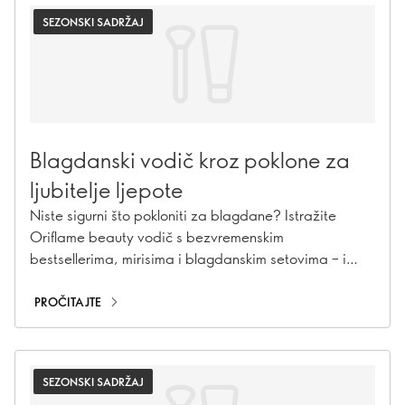
SEZONSKI SADRŽAJ
Blagdanski vodič kroz poklone za
ljubitelje ljepote
Niste sigurni što pokloniti za blagdane? Istražite
Oriflame beauty vodič s bezvremenskim
bestsellerima, mirisima i blagdanskim setovima – i
uživajte u osmjesima na licima svojih najdražih.
PROČITAJTE
SEZONSKI SADRŽAJ