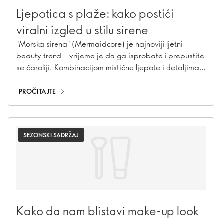
Ljepotica s plaže: kako postići
viralni izgled u stilu sirene
"Morska sirena" (Mermaidcore) je najnoviji ljetni
beauty trend – vrijeme je da ga isprobate i prepustite
se čaroliji. Kombinacijom mistične ljepote i detaljima
nadahnutim morem, naš vodič u 5 koraka će vam
omogućiti da izgledate i osjećate se poput prave
PROČITAJTE
morske boginje.
SEZONSKI SADRŽAJ
Kako da nam blistavi make-up look