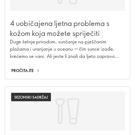
4 uobičajena ljetna problema s
kožom koja možete spriječiti
Duge šetnje prirodom, sunčanje na pješčanim
plažama i uranjanje u oceanu — čim sunce izađe,
krećemo se vani. Ali jeste li znali da ljeto zapravo
može imati negativan učinak na vašu kožu? Ovdje
navodimo 4 uobičajena ljetna problema s kožom i
PROČITAJTE
kažemo vam kako se nositi sa svakim od njih.
SEZONSKI SADRŽAJ