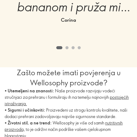
bananom i pruža mi
potrebnu energiju. To je
Corina
ukusan i zdrav desert.“”
Zašto možete imati povjerenja u
Wellosophy proizvode?
•
Utemeljeni na znanosti:
Naše proizvode razvijaju vodeći
stručnjaci za prehranu i formuliraju ih na temelju najnovijih
postojećih
istraživanja.
•
Sigurni i učinkoviti:
Proizvedeni uz strogu kontrolu kvalitete, naši
dodaci prehrani zadovoljavaju najviše sigurnosne standarde.
•
Životni stil, a ne trend:
Wellosophy je više od samih
nutritivnih
proizvoda,
to je održivi način podrške vašem cjelokupnom
blagostanju.