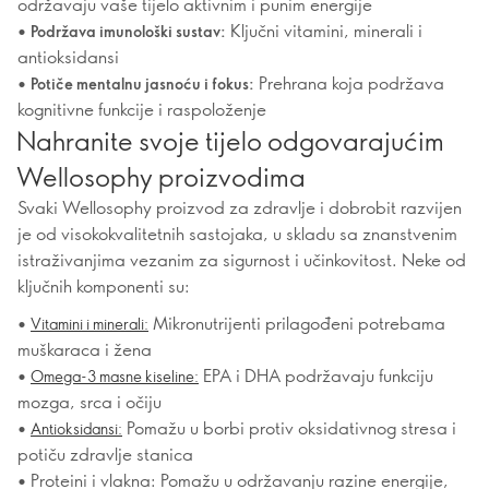
održavaju vaše tijelo aktivnim i punim energije
•
Ključni vitamini, minerali i
Podržava imunološki sustav:
antioksidansi
•
Prehrana koja podržava
Potiče mentalnu jasnoću i fokus:
kognitivne funkcije i raspoloženje
Nahranite svoje tijelo odgovarajućim
Wellosophy proizvodima
Svaki Wellosophy proizvod za zdravlje i dobrobit razvijen
je od visokokvalitetnih sastojaka, u skladu sa znanstvenim
istraživanjima vezanim za sigurnost i učinkovitost. Neke od
ključnih komponenti su:
•
Mikronutrijenti prilagođeni potrebama
Vitamini i minerali:
muškaraca i žena
•
EPA i DHA podržavaju funkciju
Omega-3 masne kiseline:
mozga, srca i očiju
•
Pomažu u borbi protiv oksidativnog stresa i
Antioksidansi:
potiču zdravlje stanica
• Proteini i vlakna: Pomažu u održavanju razine energije,