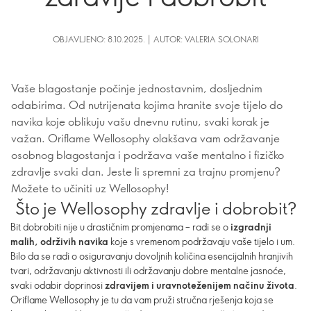
OBJAVLJENO: 8.10.2025. | AUTOR: VALERIA SOLONARI
Vaše blagostanje počinje jednostavnim, dosljednim
odabirima. Od nutrijenata kojima hranite svoje tijelo do
navika koje oblikuju vašu dnevnu rutinu, svaki korak je
važan. Oriflame Wellosophy olakšava vam održavanje
osobnog blagostanja i podržava vaše mentalno i fizičko
zdravlje svaki dan. Jeste li spremni za trajnu promjenu?
Možete to učiniti uz Wellosophy!
Što je Wellosophy zdravlje i dobrobit?
Bit dobrobiti nije u drastičnim promjenama – radi se o
izgradnji
malih, održivih navika
koje s vremenom podržavaju vaše tijelo i um.
Bilo da se radi o osiguravanju dovoljnih količina esencijalnih hranjivih
tvari, održavanju aktivnosti ili održavanju dobre mentalne jasnoće,
svaki odabir doprinosi
zdravijem i uravnoteženijem načinu života
.
Oriflame Wellosophy je tu da vam pruži stručna rješenja koja se