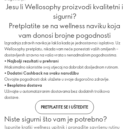
Jesu li Wellosophy proizvodi kvalitetni i
sigurni?
Pretplatite se na wellness naviku koja
vam donosi brojne pogodnosti
Izgradnja zdravih navika je lakša kada je jednostavna i isplativa. Uz
Wellosophy pretplatu, nikada vam neće ponestati vaših omiljenih –
dostavljenih izravno na vaša vrata s nenadmašnim pogodnostima.
•
Najbolji rezultati u prehrani
Maksimalno iskoristite svoj utjecaj na dobrobit dosljednom rutinom.
•
Dodatni Cashback na svaku narudžbu
Osvojite pogodnosti dok ulažete u svoje dugoročno zdravlje.
•
Besplatna dostava
Uživajte u automatiziranim dostavama bez dodatnih troškova
dostave.
PRETPLATITE SE I UŠTEDITE
Niste sigurni što vam je potrebno?
Ispunite kratki wellness upitnik i pronađite savršenu rutinu