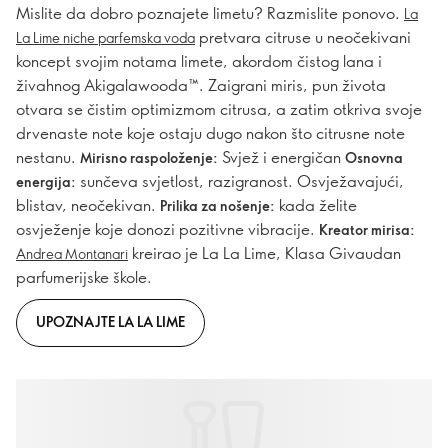
Mislite da dobro poznajete limetu? Razmislite ponovo.
La
pretvara citruse u neočekivani
La Lime niche parfemska voda
koncept svojim notama limete, akordom čistog lana i
živahnog Akigalawooda™. Zaigrani miris, pun života
otvara se čistim optimizmom citrusa, a zatim otkriva svoje
drvenaste note koje ostaju dugo nakon što citrusne note
nestanu.
Svjež i energičan
Mirisno raspoloženje:
Osnovna
sunčeva svjetlost, razigranost. Osvježavajući,
energija:
blistav, neočekivan.
kada želite
Prilika za nošenje:
osvježenje koje donozi pozitivne vibracije.
Kreator mirisa:
kreirao je La La Lime, Klasa Givaudan
Andrea Montanari
parfumerijske škole.
UPOZNAJTE LA LA LIME