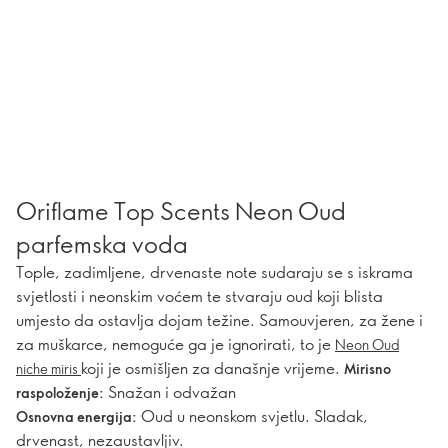
Oriflame Top Scents Neon Oud
parfemska voda
Tople, zadimljene, drvenaste note sudaraju se s iskrama
svjetlosti i neonskim voćem te stvaraju oud koji blista
umjesto da ostavlja dojam težine. Samouvjeren, za žene i
za muškarce, nemoguće ga je ignorirati, to je
Neon Oud
koji je osmišljen za današnje vrijeme.
niche miris
Mirisno
Snažan i odvažan
raspoloženje:
Oud u neonskom svjetlu. Sladak,
Osnovna energija:
drvenast, nezaustavljiv.