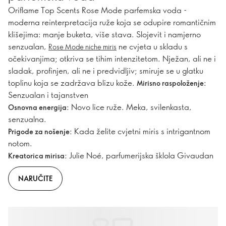
Oriflame Top Scents Rose Mode parfemska voda -
moderna reinterpretacija ruže koja se odupire romantičnim
klišejima: manje buketa, više stava. Slojevit i namjerno
senzualan,
ne cvjeta u skladu s
Rose Mode niche miris
očekivanjima; otkriva se tihim intenzitetom. Nježan, ali ne i
sladak, profinjen, ali ne i predvidljiv; smiruje se u glatku
toplinu koja se zadržava blizu kože.
Mirisno raspoloženje:
Senzualan i tajanstven
Novo lice ruže. Meka, svilenkasta,
Osnovna energija:
senzualna.
Kada želite cvjetni miris s intrigantnom
Prigode za nošenje:
notom.
Julie Noé, parfumerijska šklola Givaudan
Kreatorica mirisa:
NARUČITE