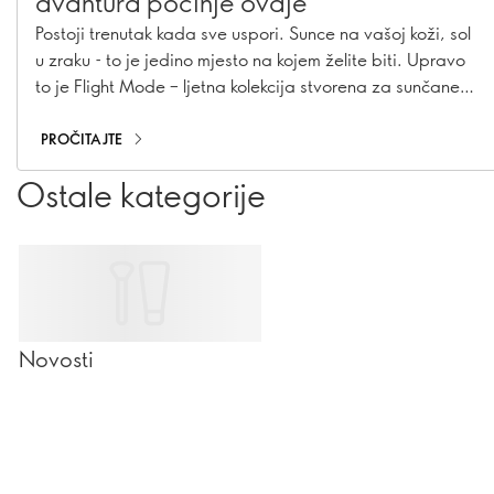
avantura počinje ovdje
Postoji trenutak kada sve uspori. Sunce na vašoj koži, sol
u zraku - to je jedino mjesto na kojem želite biti. Upravo
to je Flight Mode – ljetna kolekcija stvorena za sunčane
dane i duge noći u kojima se blistave usne, naglašene oči
i neodoljivi modni dodaci spajaju poput vašeg savršenog
PROČITAJTE
outfita za putovanja. Nije vam čak potrebna ni
Ostale kategorije
putovnica.
Novosti