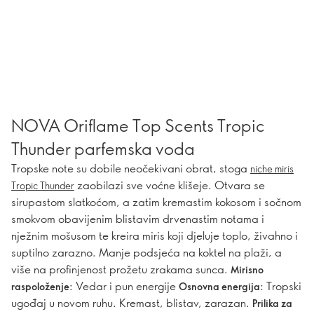
NOVA Oriflame Top Scents Tropic
Thunder parfemska voda
Tropske note su dobile neočekivani obrat, stoga
niche miris
zaobilazi sve voćne klišeje. Otvara se
Tropic Thunder
sirupastom slatkoćom, a zatim kremastim kokosom i sočnom
smokvom obavijenim blistavim drvenastim notama i
nježnim mošusom te kreira miris koji djeluje toplo, živahno i
suptilno zarazno. Manje podsjeća na koktel na plaži, a
više na profinjenost prožetu zrakama sunca.
Mirisno
Vedar i pun energije
Tropski
raspoloženje:
Osnovna energija:
ugođaj u novom ruhu. Kremast, blistav, zarazan.
Prilika za