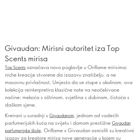
Givaudan: Mirisni autoritet iza Top
Scents mirisa
označava novo poglavlje u Oriflame mirisima:
Top Scents
niche kreacije stvorene da izazovu znatiželju, a ne
masovnu privlačnost. Umjesto da se stope s okolinom, ova
kolekcija reinterpretira klasične note na neočekivane
načine: mekoća s oštrinom, svjetlina s dubinom, čistoća s
daškom sjene.
Kreirani u suradnji s
, jednom od vodećih
Givaudanom
parfumerijskih kuća na svijetu i domom prestižne
Givaudan
. Oriflame x Givaudan osmislili su kreativni
parfumerijske škole
izazov za kreatore mirisa nove generacije u kojem su