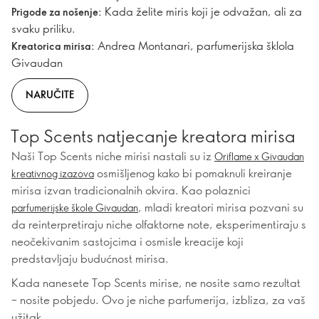
Kada želite miris koji je odvažan, ali za
Prigode za nošenje:
svaku priliku.
Andrea Montanari, parfumerijska šklola
Kreatorica mirisa:
Givaudan
NARUČITE
Top Scents natjecanje kreatora mirisa
Naši Top Scents niche mirisi nastali su iz
Oriflame x Givaudan
osmišljenog kako bi pomaknuli kreiranje
kreativnog izazova
mirisa izvan tradicionalnih okvira. Kao polaznici
, mladi kreatori mirisa pozvani su
parfumerijske škole Givaudan
da reinterpretiraju niche olfaktorne note, eksperimentiraju s
neočekivanim sastojcima i osmisle kreacije koji
predstavljaju budućnost mirisa.
Kada nanesete Top Scents mirise, ne nosite samo rezultat
– nosite pobjedu. Ovo je niche parfumerija, izbliza, za vaš
užitak.