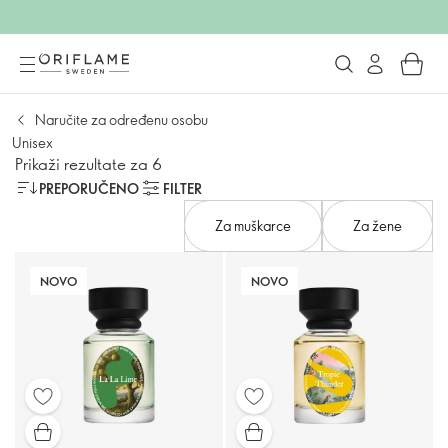
Naručite za određenu osobu
Unisex
Prikaži rezultate za 6
PREPORUČENO
FILTER
Za muškarce
Za žene
NOVO
NOVO