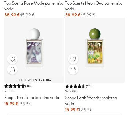
Top Scents Rose Mode parfemska
Top Scents Neon Oud parfemska
voda
voda
38,99 €
45,99 €
38,99 €
45,99 €
DO ISCRPLJENJA ZALIHA
(
483
)
(
261
)
SCOPE
SCOPE
Scope Time Loop toaletna voda
Scope Earth Wonder toaletna
15,99 €
19,99 €
voda
15,99 €
19,99 €