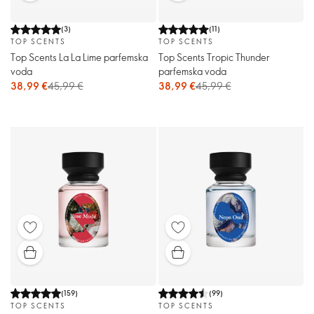
(
3
)
(
11
)
TOP SCENTS
TOP SCENTS
Top Scents La La Lime parfemska
Top Scents Tropic Thunder
voda
parfemska voda
38,99 €
45,99 €
38,99 €
45,99 €
(
159
)
(
99
)
TOP SCENTS
TOP SCENTS