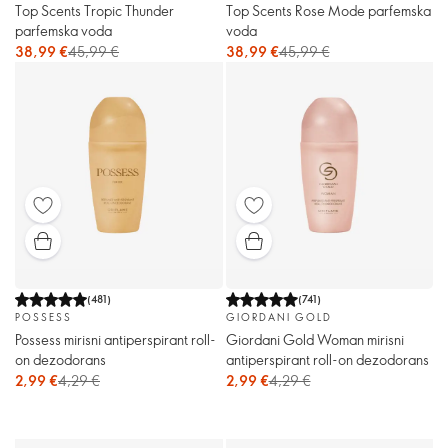
Top Scents Tropic Thunder
Top Scents Rose Mode parfemska
parfemska voda
voda
38,99 €
45,99 €
38,99 €
45,99 €
(
481
)
(
741
)
POSSESS
GIORDANI GOLD
Possess mirisni antiperspirant roll-
Giordani Gold Woman mirisni
on dezodorans
antiperspirant roll-on dezodorans
2,99 €
4,29 €
2,99 €
4,29 €