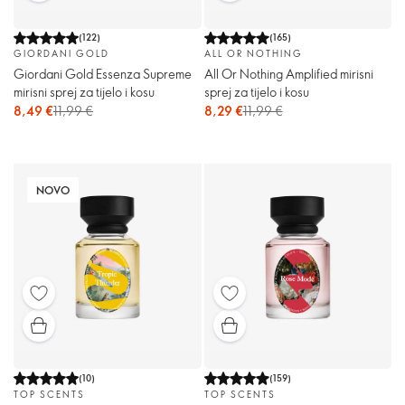
(
122
)
(
165
)
GIORDANI GOLD
ALL OR NOTHING
Giordani Gold Essenza Supreme
All Or Nothing Amplified mirisni
mirisni sprej za tijelo i kosu
sprej za tijelo i kosu
8,49 €
11,99 €
8,29 €
11,99 €
NOVO
(
10
)
(
159
)
TOP SCENTS
TOP SCENTS