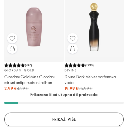
(
747
)
(
1230
)
GIORDANI GOLD
DIVINE
Giordani Gold Miss Giordani
Divine Dark Velvet parfemska
mirisni antiperspirant roll-on
voda
dezodorans
2,99 €
4,29 €
19,99 €
25,99 €
Prikazano 8 od ukupno 68 proizvoda
PRIKAŽI VIŠE