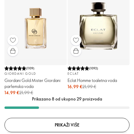
(
1109
)
(
1092
)
GIORDANI GOLD
ECLAT
Giordani Gold Mister Giordani
Eclat Homme toaletna voda
parfemska voda
16,99 €
21,99 €
14,99 €
21,99 €
Prikazano 8 od ukupno 29 proizvoda
PRIKAŽI VIŠE