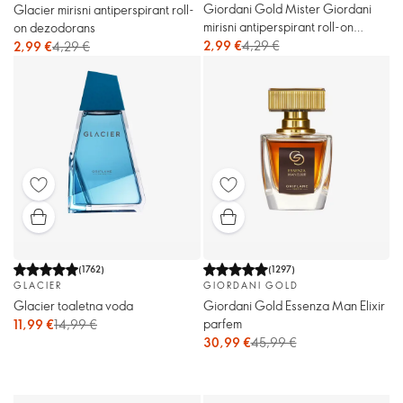
Giordani Gold Mister Giordani
Glacier mirisni antiperspirant roll-
mirisni antiperspirant roll-on
on dezodorans
dezodorans
2,99 €
4,29 €
2,99 €
4,29 €
(
1762
)
(
1297
)
GLACIER
GIORDANI GOLD
Glacier toaletna voda
Giordani Gold Essenza Man Elixir
parfem
11,99 €
14,99 €
30,99 €
45,99 €