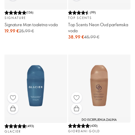
(
136
)
(
99
)
SIGNATURE
TOP SCENTS
Signature Man toaletna voda
Top Scents Neon Oud parfemska
voda
19,99 €
25,99 €
38,99 €
45,99 €
DO ISCRPLJENJA ZALIHA
(
430
)
(
493
)
GIORDANI GOLD
GLACIER