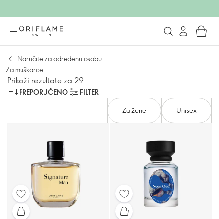
Naručite za određenu osobu
Za muškarce
Prikaži rezultate za 29
PREPORUČENO
FILTER
Za žene
Unisex