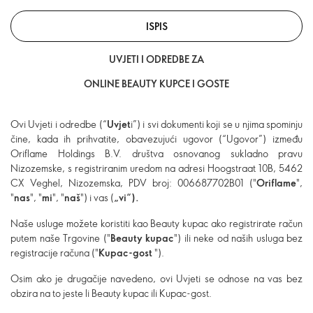
ISPIS
UVJETI I ODREDBE ZA
ONLINE BEAUTY KUPCE I GOSTE
Ovi Uvjeti i odredbe (“
Uvjet
i”) i svi dokumenti koji se u njima spominju
čine, kada ih prihvatite, obavezujući ugovor (“Ugovor”) između
Oriflame Holdings B.V. društva osnovanog sukladno pravu
Nizozemske, s registriranim uredom na adresi Hoogstraat 10B, 5462
CX Veghel, Nizozemska, PDV broj: 006687702B01 ("
Oriflame
",
"
nas
", "
mi
", "
naš
") i vas (
„vi“)
.
Naše usluge možete koristiti kao Beauty kupac ako registrirate račun
putem naše Trgovine ("
Beauty kupac
") ili neke od naših usluga bez
registracije računa ("
Kupac-gost
").
Osim ako je drugačije navedeno, ovi Uvjeti se odnose na vas bez
obzira na to jeste li Beauty kupac ili Kupac-gost.