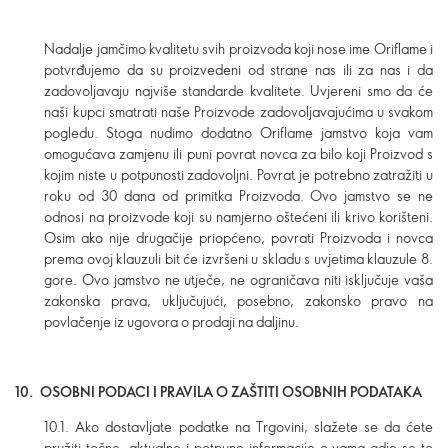
Nadalje jamčimo kvalitetu svih proizvoda koji nose ime Oriflame i
potvrđujemo da su proizvedeni od strane nas ili za nas i da
zadovoljavaju najviše standarde kvalitete. Uvjereni smo da će
naši kupci smatrati naše Proizvode zadovoljavajućima u svakom
pogledu. Stoga nudimo dodatno Oriflame jamstvo koja vam
omogućava zamjenu ili puni povrat novca za bilo koji Proizvod s
kojim niste u potpunosti zadovoljni. Povrat je potrebno zatražiti u
roku od 30 dana od primitka Proizvoda. Ovo jamstvo se ne
odnosi na proizvode koji su namjerno oštećeni ili krivo korišteni.
Osim ako nije drugačije priopćeno, povrati Proizvoda i novca
prema ovoj klauzuli bit će izvršeni u skladu s uvjetima klauzule 8.
gore. Ovo jamstvo ne utječe, ne ograničava niti isključuje vaša
zakonska prava, uključujući, posebno, zakonsko pravo na
povlačenje iz ugovora o prodaji na daljinu.
10. OSOBNI PODACI I PRAVILA O ZAŠTITI OSOBNIH PODATAKA
10.1. Ako dostavljate podatke na Trgovini, slažete se da ćete
pružiti točne, aktualne i potpune informacije o vama gdje se to