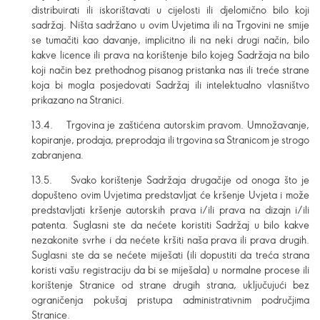
distribuirati ili iskorištavati u cijelosti ili djelomično bilo koji
sadržaj. Ništa sadržano u ovim Uvjetima ili na Trgovini ne smije
se tumačiti kao davanje, implicitno ili na neki drugi način, bilo
kakve licence ili prava na korištenje bilo kojeg Sadržaja na bilo
koji način bez prethodnog pisanog pristanka nas ili treće strane
koja bi mogla posjedovati Sadržaj ili intelektualno vlasništvo
prikazano na Stranici.
13.4. Trgovina je zaštićena autorskim pravom. Umnožavanje,
kopiranje, prodaja, preprodaja ili trgovina sa Stranicom je strogo
zabranjena.
13.5. Svako korištenje Sadržaja drugačije od onoga što je
dopušteno ovim Uvjetima predstavljat će kršenje Uvjeta i može
predstavljati kršenje autorskih prava i/ili prava na dizajn i/ili
patenta. Suglasni ste da nećete koristiti Sadržaj u bilo kakve
nezakonite svrhe i da nećete kršiti naša prava ili prava drugih.
Suglasni ste da se nećete miješati (ili dopustiti da treća strana
koristi vašu registraciju da bi se miješala) u normalne procese ili
korištenje Stranice od strane drugih strana, uključujući bez
ograničenja pokušaj pristupa administrativnim područjima
Stranice.