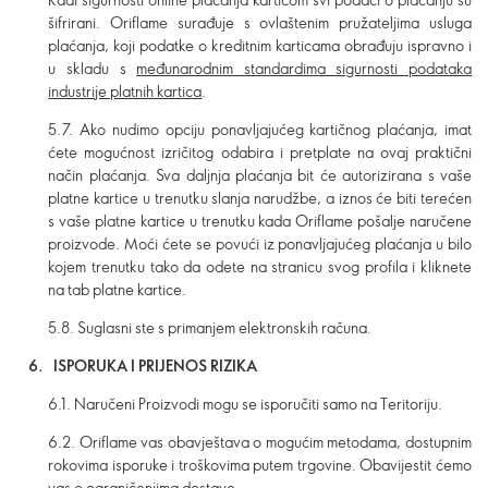
šifrirani. Oriflame surađuje s ovlaštenim pružateljima usluga
plaćanja, koji podatke o kreditnim karticama obrađuju ispravno i
u skladu s
međunarodnim standardima sigurnosti podataka
industrije platnih kartica
.
5.7. Ako nudimo opciju ponavljajućeg kartičnog plaćanja, imat
ćete mogućnost izričitog odabira i pretplate na ovaj praktični
način plaćanja. Sva daljnja plaćanja bit će autorizirana s vaše
platne kartice u trenutku slanja narudžbe, a iznos će biti terećen
s vaše platne kartice u trenutku kada Oriflame pošalje naručene
proizvode. Moći ćete se povući iz ponavljajućeg plaćanja u bilo
kojem trenutku tako da odete na stranicu svog profila i kliknete
na tab platne kartice.
5.8. Suglasni ste s primanjem elektronskih računa.
6. ISPORUKA I PRIJENOS RIZIKA
6.1. Naručeni Proizvodi mogu se isporučiti samo na Teritoriju.
6.2. Oriflame vas obavještava o mogućim metodama, dostupnim
rokovima isporuke i troškovima putem trgovine. Obavijestit ćemo
vas o ograničenjima dostave.