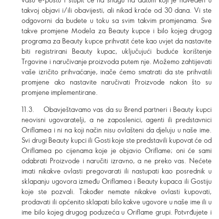
takvoj objavi i/ili obavijesti, ali nikad kraće od 30 dana. Vi ste
odgovorni da budete u toku sa svim takvim promjenama. Sve
takve promjene Modela za Beauty kupce i bilo kojeg drugog
programa za Beauty kupce prihvatit ćete kao uvjet da nastavite
biti registrirani Beauty kupac, uključujući buduće korištenje
Trgovine i naručivanje proizvoda putem nje. Možemo zahtijevati
vaše izričito prihvaćanje, inače ćemo smatrati da ste prihvatili
promjene ako nastavite naručivati Proizvode nakon što su
promjene implementirane.
11.3. Obavještavamo vas da su Brend partneri i Beauty kupci
neovisni ugovaratelji, a ne zaposlenici, agenti ili predstavnici
Oriflamea i ni na koji način nisu ovlašteni da djeluju u naše ime.
Svi drugi Beauty kupci ili Gosti koje ste predstavili kupovat će od
Oriflamea po cijenama koje je objavio Oriflame; oni će sami
odabrati Proizvode i naručiti izravno, a ne preko vas. Nećete
imati nikakve ovlasti pregovarati ili nastupati kao posrednik u
sklapanju ugovora između Oriflamea i Beauty kupaca ili Gostiju
koje ste pozvali. Također nemate nikakve ovlasti kupovati,
prodavati ili općenito sklapati bilo kakve ugovore u naše ime ili u
ime bilo kojeg drugog poduzeća u Oriflame grupi. Potvrđujete i