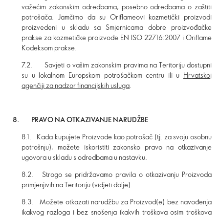
važećim zakonskim odredbama, posebno odredbama o zaštiti
potrošača. Jamčimo da su Oriflameovi kozmetički proizvodi
proizvedeni u skladu sa Smjernicama dobre proizvođačke
prakse za kozmetičke proizvode EN ISO 22716:2007 i Oriflame
Kodeksom prakse.
7.2. Savjeti o vašim zakonskim pravima na Teritoriju dostupni
su u lokalnom Europskom potrošačkom centru ili u
Hrvatskoj
agenčiji za nadzor financijskih usluga
.
8. PRAVO NA OTKAZIVANJE NARUDŽBE
8.1. Kada kupujete Proizvode kao potrošač (tj. za svoju osobnu
potrošnju), možete iskoristiti zakonsko pravo na
otkazivanje
ugovora u skladu s odredbama u nastavku.
8.2. Strogo se pridržavamo pravila o otkazivanju Proizvoda
primjenjivih na Teritoriju (vidjeti dolje).
8.3. Možete otkazati narudžbu za Proizvod(e) bez navođenja
ikakvog razloga i bez snošenja ikakvih troškova osim troškova