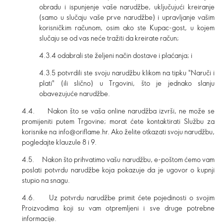
obradu i ispunjenje vaše narudžbe, uključujući kreiranje
(samo u slučaju vaše prve narudžbe) i upravljanje vašim
korisničkim računom, osim ako ste Kupac-gost, u kojem
slučaju se od vas neće tražiti da kreirate račun;
4.3.4 odabrali ste željeni način dostave i plaćanja; i
4.3.5 potvrdili ste svoju narudžbu klikom na tipku "Naruči i
plati" (ili slično) u Trgovini, što je jednako slanju
obavezujuće narudžbe.
4.4. Nakon što se vaša online narudžba izvrši, ne može se
promijeniti putem Trgovine; morat ćete kontaktirati Službu za
korisnike na info@oriflame.hr
.
Ako želite otkazati svoju narudžbu,
pogledajte klauzule 8 i 9.
4.5. Nakon što prihvatimo vašu narudžbu, e-poštom ćemo vam
poslati potvrdu narudžbe koja pokazuje da je ugovor o kupnji
stupio na snagu.
4.6. Uz potvrdu narudžbe primit ćete pojedinosti o svojim
Proizvodima koji su vam otpremljeni i sve druge potrebne
informacije.