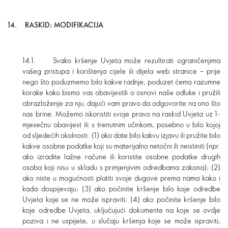
14.
RASKID; MODIFIKACIJA
14.1. Svako kršenje Uvjeta može rezultirati ograničenjima
vašeg pristupa i korištenja cijele ili dijela web stranice – prije
nego što poduzmemo bilo kakve radnje, poduzet ćemo razumne
korake kako bismo vas obavijestili o osnovi naše odluke i pružili
obrazloženje za nju, dajući vam pravo da odgovorite na ono što
nas brine. Možemo iskoristiti svoje pravo na raskid Uvjeta uz 1-
mjesečnu obavijest ili s trenutnim učinkom, posebno u bilo kojoj
od sljedećih okolnosti: (1) ako date bilo kakvu izjavu ili pružite bilo
kakve osobne podatke koji su materijalno netočni ili neistiniti (npr.
ako izradite lažne račune ili koristite osobne podatke drugih
osoba koji nisu u skladu s primjenjivim odredbama zakona); (2)
ako niste u mogućnosti platiti svoje dugove prema nama kako i
kada dospijevaju; (3) ako počinite kršenje bilo koje odredbe
Uvjeta koje se ne može ispraviti; (4) ako počinite kršenje bilo
koje odredbe Uvjeta, uključujući dokumente na koje se ovdje
poziva i ne uspijete, u slučaju kršenja koje se može ispraviti,