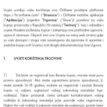
Uvjeti uređuju vaše korištenje ove Oriflame prodajne platforme
https://hr.oriflame.com/ (“
Stranica
”) i Oriflame mobilne aplikacije
(“
Aplikacija
”) (zajedno “
Trgovina
”
(“Store”)
) posebno za vašu
kupnju proizvoda u Republici Hrvatskoj (“
T
eritorij
”), kao i odredbe i
uvjete Modela za Beauty kupce i zamjenjuju sve prethodne ugovore,
izjave ili obaveze. Objavili smo ove Uvjete na našoj web stranici gdje
su vam dostupni i stoga vam savjetujemo da isprintate ili spremite i
zadržite kopiju ovih Uvjeta i svih drugih dokumenata koji čine Ugovor.
1.
UVJETI KORIŠTENJA TRGOVINE
1.1. Da biste se registrirali kao Beauty kupac, morate imati punu
pravnu sposobnost. Ako imate ograničenu pravnu sposobnost, tj.
imate između 16-18 godina, možete se registrirati i postati Beauty
kupac uz valjanu suglasnost vašeg zakonskog staratelja (npr.
roditelja). Takav pristanak ćemo prikupiti kontaktiranjem vašeg
roditelja ili zakonskog staratelja prije potvrde vaše registracije.
Nakon što vaš roditelj ili zakonski staratelj da suglasnost, poslat ćemo