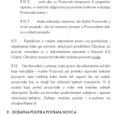
8.10.2 osim ako su Proizvodi neispravni ili pogrešno
opisani, vi ćete biti odgovorni za izravne troškove vraćanja
Proizvoda nama; i
8.10.3 imate zakonsku obavezu da držite Proizvode u
svom posjedu i da se razumno brinete o Proizvodima dok
su u vašem posjedu.
8.11. Pojedinosti o vašem zakonskom pravu na povlačenje i
objašnjenje kako ga ostvariti, uključujući predloženi Obrazac za
povrat, navedeni su u dokumentima opisanim u klauzuli 4.5
Uvjeta. Obrazac za povrat također možete preuzeti
ovdje
.
8.12. Ne dovodeći u pitanje vaše pravo da odustanete od bilo
koje narudžbe i vratite Proizvod, po primitku isporuke trebate
provjeriti njen sadržaj kako biste bili sigurni da ne sadrži
proizvode koji su mogli biti oštećeni tijekom transporta. Vi ili
osoba koja prima proizvode u vaše ime trebate odmah
obavijestiti Službu za korisnike podnošenjem zahtjeva i opisom
oštećenja/defekta. Zahtjev možete poslati i e-poštom na
info@oriflame.hr.
9. DODATNA POLITIKA POVRATA NOVCA