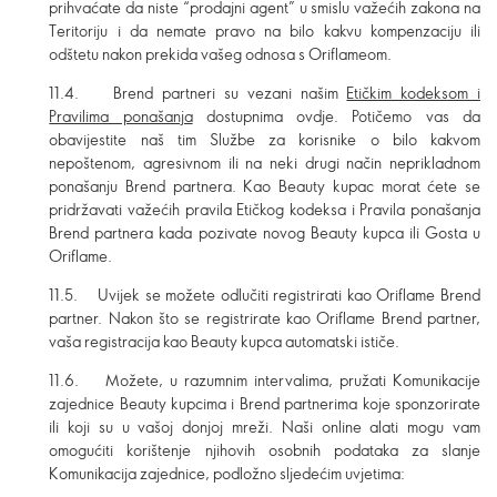
prihvaćate da niste “prodajni agent” u smislu važećih zakona na
Teritoriju i da nemate pravo na bilo kakvu kompenzaciju ili
odštetu nakon prekida vašeg odnosa s Oriflameom.
11.4. Brend partneri su vezani našim
Etičkim kodeksom i
Pravilima ponašanja
dostupnima ovdje. Potičemo vas da
obavijestite naš tim Službe za korisnike o bilo kakvom
nepoštenom, agresivnom ili na neki drugi način neprikladnom
ponašanju Brend partnera. Kao Beauty kupac morat ćete se
pridržavati važećih pravila Etičkog kodeksa i Pravila ponašanja
Brend partnera kada pozivate novog Beauty kupca ili Gosta u
Oriflame.
11.5. Uvijek se možete odlučiti registrirati kao Oriflame Brend
partner. Nakon što se registrirate kao Oriflame Brend partner,
vaša registracija kao Beauty kupca automatski ističe.
11.6. Možete, u razumnim intervalima, pružati Komunikacije
zajednice Beauty kupcima i Brend partnerima koje sponzorirate
ili koji su u vašoj donjoj mreži. Naši online alati mogu vam
omogućiti korištenje njihovih osobnih podataka za slanje
Komunikacija zajednice, podložno sljedećim uvjetima: