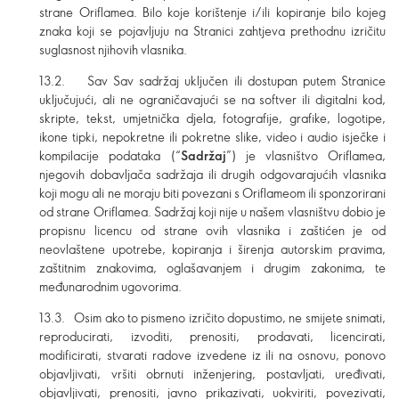
strane Oriflamea. Bilo koje korištenje i/ili kopiranje bilo kojeg
znaka koji se pojavljuju na Stranici zahtjeva prethodnu izričitu
suglasnost njihovih vlasnika.
13.2. Sav Sav sadržaj uključen ili dostupan putem Stranice
uključujući, ali ne ograničavajući se na softver ili digitalni kod,
skripte, tekst, umjetnička djela, fotografije, grafike, logotipe,
ikone tipki, nepokretne ili pokretne slike, video i audio isječke i
kompilacije podataka (“
Sadržaj
”) je vlasništvo Oriflamea,
njegovih dobavljača sadržaja ili drugih odgovarajućih vlasnika
koji mogu ali ne moraju biti povezani s Oriflameom ili sponzorirani
od strane Oriflamea. Sadržaj koji nije u našem vlasništvu dobio je
propisnu licencu od strane ovih vlasnika i zaštićen je od
neovlaštene upotrebe, kopiranja i širenja autorskim pravima,
zaštitnim znakovima, oglašavanjem i drugim zakonima, te
međunarodnim ugovorima.
13.3. Osim ako to pismeno izričito dopustimo, ne smijete snimati,
reproducirati, izvoditi, prenositi, prodavati, licencirati,
modificirati, stvarati radove izvedene iz ili na osnovu, ponovo
objavljivati, vršiti obrnuti inženjering, postavljati, uređivati,
objavljivati, prenositi, javno prikazivati, uokviriti, povezivati,