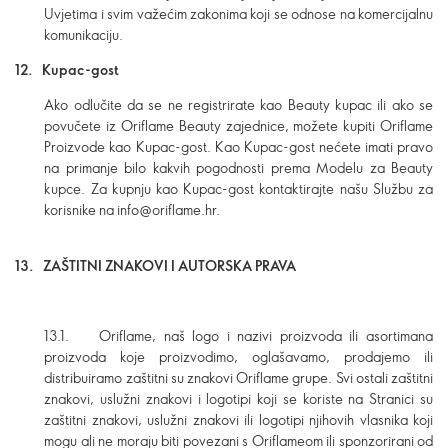
Uvjetima i svim važećim zakonima koji se odnose na komercijalnu
komunikaciju.
12. Kupac-gost
Ako odlučite da se ne registrirate kao Beauty kupac ili ako se
povučete iz Oriflame Beauty zajednice, možete kupiti Oriflame
Proizvode kao Kupac-gost. Kao Kupac-gost nećete imati pravo
na primanje bilo kakvih pogodnosti prema Modelu za Beauty
kupce. Za kupnju kao Kupac-gost kontaktirajte našu Službu za
korisnike na info@oriflame.hr.
13.
ZAŠTITNI ZNAKOVI I AUTORSKA PRAVA
13.1. Oriflame, naš logo i nazivi proizvoda ili asortimana
proizvoda koje proizvodimo, oglašavamo, prodajemo ili
distribuiramo zaštitni su znakovi Oriflame grupe. Svi ostali zaštitni
znakovi, uslužni znakovi i logotipi koji se koriste na Stranici su
zaštitni znakovi, uslužni znakovi ili logotipi njihovih vlasnika koji
mogu ali ne moraju biti povezani s Oriflameom ili sponzorirani od