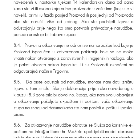
navedenih u nastavku tijekom 14 kalendarskih dana od dana
kada ste vi ili osoba koja prima proizvode u vaše ime (koju ste vi
naveli), primili u fizički posjed Proizvod ili posljednji od Proizvoda
ako ste naručili više od jednog. Ako ste podnijeli izjavu o
odustajanju prije nego što smo potvrdili prihvaćanje narudžbe,
ponuda prestaje biti obavezujuća.
8.4. Pravo na otkazivanje ne odnosi se na narudžbu kod koje je
Proizvod isporučen u zatvorenom pakiranju koje se ne može
vratiti nakon otvaranja iz zdravstvenih ili higijenskih razloga, ako
je paket otvoren nakon isporuke. Ti su Proizvodi označeni na
odgovarajući način u Trgovini.
8.5. Da biste odustali od narudžbe, morate nam dati izričitu
izjavu u tom smislu. Slanje deklaracije prije roka navedenog u
klauzuli 8.3 gore bilo bi dovoljno. Stoga, ako nam svoju obavijest
o otkazivanju pošaljete e-poštom ili poštom, vaše otkazivanje
stupa na snagu od datuma kada ste nam poslali e-poštu ili poslali
pismo.
8.6. Za otkazivanje narudžbe obratite se Službi za korisnike e-
poštom na info@oriflame.hr. Možete upotrijebiti model obrasca
koji je dio ovih Uvjeta (dostupan
ovdje
) da biste nas obavijestili o