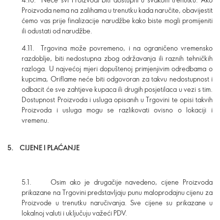
Proizvoda nema na zalihama u trenutku kada naručite, obavijestit
ćemo vas prije finalizacije narudžbe kako biste mogli promijeniti
ili odustati od narudžbe.
4.11. Trgovina može povremeno, i na ograničeno vremensko
razdoblje, biti nedostupna zbog održavanja ili raznih tehničkih
razloga. U najvećoj mjeri dopuštenoj primjenjivim odredbama o
kupcima, Oriflame neće biti odgovoran za takvu nedostupnost i
odbacit će sve zahtjeve kupaca ili drugih posjetilaca u vezi s tim.
Dostupnost Proizvoda i usluga opisanih u Trgovini te opisi takvih
Proizvoda i usluga mogu se razlikovati ovisno o lokaciji i
vremenu.
5.
CIJENE I PLAĆANJE
5.1. Osim ako je drugačije navedeno, cijene Proizvoda
prikazane na Trgovini predstavljaju punu maloprodajnu cijenu za
Proizvode u trenutku naručivanja. Sve cijene su prikazane u
lokalnoj valuti i uključuju važeći PDV.