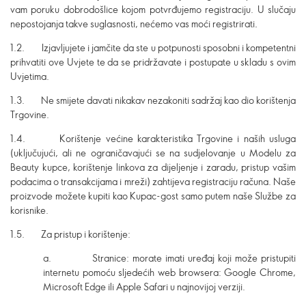
vam poruku dobrodošlice kojom potvrđujemo registraciju. U slučaju
nepostojanja takve suglasnosti, nećemo vas moći registrirati
.
1.2. Izjavljujete i jamčite da ste u potpunosti sposobni i kompetentni
prihvatiti ove Uvjete te da se pridržavate i postupate u skladu s ovim
Uvjetima.
1.3. Ne smijete davati nikakav nezakoniti sadržaj kao dio korištenja
Trgovine.
1.4. Korištenje većine karakteristika Trgovine i naših usluga
(uključujući, ali ne ograničavajući se na sudjelovanje u Modelu za
Beauty kupce, korištenje linkova za dijeljenje i zaradu, pristup vašim
podacima o transakcijama i mreži) zahtijeva registraciju računa. Naše
proizvode možete kupiti kao Kupac-gost samo putem naše Službe za
korisnike.
1.5. Za pristup i korištenje:
a. Stranice: morate imati uređaj koji može pristupiti
internetu pomoću sljedećih web browsera: Google Chrome,
Microsoft Edge ili Apple Safari u najnovijoj verziji.