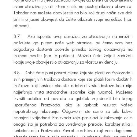
svom otkazivanju, ali u tom smislu ne postoji nikakva obaveza.
Također nas možete obavijestiti na bilo koji drugi način sve dok
primimo jasnu obavijest da želite otkazati svoju narudžbu (npr.
pismom).
8.7. Ako ispunite ovaj obrazac za otkazivanje na mreži i
pošaljete ga putem naše web stranice, mi ćemo vam bez
odgađanja dostaviti potvrdu primitka takvog otkazivanja na
trajnom mediju (npr. e-poštom). Možda ćete željeti zadržati
kopiju svoje obavijesti o otkazivanju za vlastitu evidenciju.
8.8. Dobit ćete puni povrat cijene koju ste platili za Proizvode i
svih primjenjivih troškova dostave koje ste platili (osim dodatnih
troškova koji nastaju ako ste odabrali vrstu dostave koja nije
najjeftinija vrsta standardne isporuke koju nudimo). Možemo
izvršiti odbitak od povrata za gubitak vrijednosti bilo kojeg
isporučenog Proizvoda, ako je gubitak rezultat vašeg
nepotrebnog rukovanja. Odgovorni ste samo za bilo kakvu
smanjenu vrijednost Proizvoda koja proizlazi iz rukovanja osim
onoga što je potrebno za utvrđivanje prirode, karakteristika i
funkcioniranja Proizvoda. Povrat sredstava koji vam dugujemo
obradit ćemo što je prije moguće i, u svakom slučaju, unutar (a)