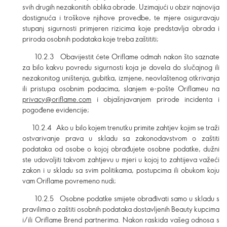
svih drugih nezakonitih oblika obrade. Uzimajući u obzir najnovija
dostignuća i troškove njihove provedbe, te mjere osiguravaju
stupanj sigurnosti primjeren rizicima koje predstavlja obrada i
priroda osobnih podataka koje treba zaštititi;
10.2.3 Obavijestit ćete Oriflame odmah nakon što saznate
za bilo kakvu povredu sigurnosti koja je dovela do slučajnog ili
nezakonitog uništenja, gubitka, izmjene, neovlaštenog otkrivanja
ili pristupa osobnim podacima, slanjem e-pošte Oriflameu na
privacy@oriflame.com
i objašnjavanjem prirode incidenta i
pogođene evidencije;
10.2.4 Ako u bilo kojem trenutku primite zahtjev kojim se traži
ostvarivanje prava u skladu sa zakonodavstvom o zaštiti
podataka od osobe o kojoj obrađujete osobne podatke, dužni
ste udovoljiti takvom zahtjevu u mjeri u kojoj to zahtijeva važeći
zakon i u skladu sa svim politikama, postupcima ili obukom koju
vam Oriflame povremeno nudi;
10.2.5 Osobne podatke smijete obrađivati samo u skladu s
pravilima o zaštiti osobnih podataka dostavljenih Beauty kupcima
i/ili Oriflame Brend partnerima. Nakon raskida vašeg odnosa s