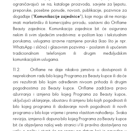
ograničavajući se na, kataloge proizvoda, savjete za ljepotu,
preporuke, posebne ponude, novosti, publikacije, pozivnice za
događaje ("
Komunikacije zajednice
"), koje mogu ali ne moraju
imati marketinšku ili komercijalnu prirodu, sastavni dio Oriflame
Beauty zajednice. Komunikacija zajednice bit će osigurana
nekim ili svim sljedećim sredstvima: e-poštom kao i tekstualnim
porukama, uslugama izravne razmjene poruka (kao što je npr.
WhatsApp i slično) i glasovnim pozivima – poslanim ili upućenim
tradicionalnom telefonijom ili drugim međuljudskim
komunikacijskim uslugama.
11.2. Oriflame ne daje nikakva jamstva o dostupnosti ili
neprekidnom radu bilo kojeg Programa za Beauty kupce ili da će
oni rezultirati bilo kojim određenim nivoom prihoda ili drugim
pogodnostima za Beauty kupce. Oriflame zadržava pravo
ažuriranja i izmjena bilo kojeg Programa za Beauty kupce,
uključujući uklanjanje, obustavu ili izmjenu bilo kojih pogodnosti ili
bilo kojeg programa ili dodavanje novih pogodnosti ili novih
programa u bilo koje vrijeme i prema vlastitom nahođenju. Svaka
revizija, izmjena ili dopuna bilo kojeg Programa za Beauty kupce
bit će objavljena našoj web stranici i/ili pravilno dostavljena na
vašu e-poštu i stupit će na snagu na datum koji je naveden u