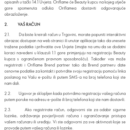
opisanih u tački 14.1 Uvjeta. Oriflame će Beauty kupcu na kojeg utječe
gore spomenuta odluka Oriflamea dostaviti odgovarajuće
obrazloženje.
2. VAŠ RAČUN
2.1. Da biste kreirali račun u Trgovini, morate popuniti interaktivni
obrazac dostupan na web stranici ili unutar aplikacije tako da unesete
tražene podatke i prihvatite ove Uvjete (imajte na umu da se dodatni
koraci navedeni u klauzuli 1.1 gore primjenjuju na registraciju Beauty
kupca s ograničenom pravnom sposobnošću). Također vas može
registrirati i Oriflame Brend partner tako da Brend partneru date
osnovne podatke za kontakt i potvrdite svoju registraciju pomoću linka
poslanog na Vašu e-poštu ili putem SMS-a na broj telefona koji ste
nam dali.
2.2. Ugovor je sklopljen kada potvrdimo registraciju vašeg računa
putem poruke na adresu e-pošte ili broj telefona koji ste nam dostavili.
2.3. Ako registrirate račun, odgovorni ste za odabir sigurne
lozinke, održavanje povjerljivosti računa i ograničavanje pristupa
vašem računaru ili uređaju. Vi ste odgovorni za sve aktivnosti koje se
provode putem vašeg računa ili lozinke.