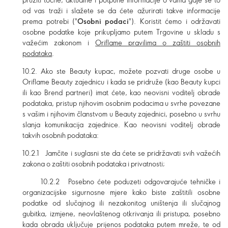
od vas traži i slažete se da ćete ažurirati takve informacije
prema potrebi ("
Osobni podaci
"). Koristit ćemo i održavati
osobne podatke koje prikupljamo putem Trgovine u skladu s
važećim zakonom i
Oriflame pravilima o zaštiti osobnih
podataka
.
10.2. Ako ste Beauty kupac, možete pozvati druge osobe u
Oriflame Beauty zajednicu i kada se pridruže (kao Beauty kupci
ili kao Brend partneri) imat ćete, kao neovisni voditelj obrade
podataka, pristup njihovim osobnim podacima u svrhe povezane
s vašim i njihovim članstvom u Beauty zajednici, posebno u svrhu
slanja komunikacija zajednice. Kao neovisni voditelj obrade
takvih osobnih podataka:
10.2.1 Jamčite i suglasni ste da ćete se pridržavati svih važećih
zakona o zaštiti osobnih podataka i privatnosti;
10.2.2 Posebno ćete poduzeti odgovarajuće tehničke i
organizacijske sigurnosne mjere kako biste zaštitili osobne
podatke od slučajnog ili nezakonitog uništenja ili slučajnog
gubitka, izmjene, neovlaštenog otkrivanja ili pristupa, posebno
kada obrada uključuje prijenos podataka putem mreže, te od