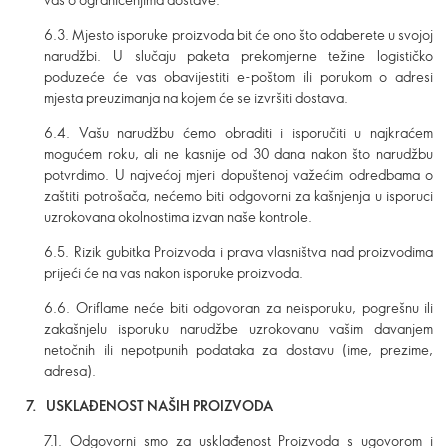
6.3. Mjesto isporuke proizvoda bit će ono što odaberete u svojoj
narudžbi. U slučaju paketa prekomjerne težine logističko
poduzeće će vas obavijestiti e-poštom ili porukom o adresi
mjesta preuzimanja na kojem će se izvršiti dostava.
6.4. Vašu narudžbu ćemo obraditi i isporučiti u najkraćem
mogućem roku, ali ne kasnije od 30 dana nakon što narudžbu
potvrdimo. U najvećoj mjeri dopuštenoj važećim odredbama o
zaštiti potrošača, nećemo biti odgovorni za kašnjenja u isporuci
uzrokovana okolnostima izvan naše kontrole.
6.5. Rizik gubitka Proizvoda i prava vlasništva nad proizvodima
prijeći će na vas nakon isporuke proizvoda.
6.6. Oriflame neće biti odgovoran za neisporuku, pogrešnu ili
zakašnjelu isporuku narudžbe uzrokovanu vašim davanjem
netočnih ili nepotpunih podataka za dostavu (ime, prezime,
adresa).
7. USKLAĐENOST NAŠIH PROIZVODA
7.1. Odgovorni smo za usklađenost Proizvoda s ugovorom i