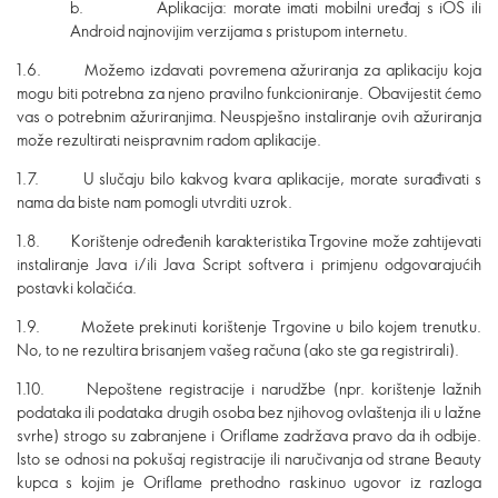
b. Aplikacija: morate imati mobilni uređaj s iOS ili
Android najnovijim verzijama s pristupom internetu.
1.6. Možemo izdavati povremena ažuriranja za aplikaciju koja
mogu biti potrebna za njeno pravilno funkcioniranje. Obavijestit ćemo
vas o potrebnim ažuriranjima. Neuspješno instaliranje ovih ažuriranja
može rezultirati neispravnim radom aplikacije.
1.7. U slučaju bilo kakvog kvara aplikacije, morate surađivati s
nama da biste nam pomogli utvrditi uzrok.
1.8. Korištenje određenih karakteristika Trgovine može zahtijevati
instaliranje Java i/ili Java Script softvera i primjenu odgovarajućih
postavki kolačića.
1.9. Možete prekinuti korištenje Trgovine u bilo kojem trenutku.
No, to ne rezultira brisanjem vašeg računa (ako ste ga registrirali).
1.10. Nepoštene registracije i narudžbe (npr. korištenje lažnih
podataka ili podataka drugih osoba bez njihovog ovlaštenja ili u lažne
svrhe) strogo su zabranjene i Oriflame zadržava pravo da ih odbije.
Isto se odnosi na pokušaj registracije ili naručivanja od strane Beauty
kupca s kojim je Oriflame prethodno raskinuo ugovor iz razloga