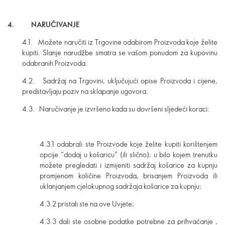
4. NARUČIVANJE
4.1. Možete naručiti iz Trgovine odabirom Proizvoda koje želite
kupiti. Slanje narudžbe smatra se vašom ponudom za kupovinu
odabranih Proizvoda.
4.2. Sadržaj na Trgovini, uključujući opise Proizvoda i cijene,
predstavljaju poziv na sklapanje ugovora.
4.3. Naručivanje je izvršeno kada su dovršeni sljedeći koraci:
4.3.1 odabrali ste Proizvode koje želite kupiti korištenjem
opcije “dodaj u košaricu” (ili slično); u bilo kojem trenutku
možete pregledati i izmijeniti sadržaj košarice za kupnju
promjenom količine Proizvoda, brisanjem Proizvoda ili
uklanjanjem cjelokupnog sadržaja košarice za kupnju;
4.3.2 pristali ste na ove Uvjete;
4.3.3 dali ste osobne podatke potrebne za prihvaćanje ,