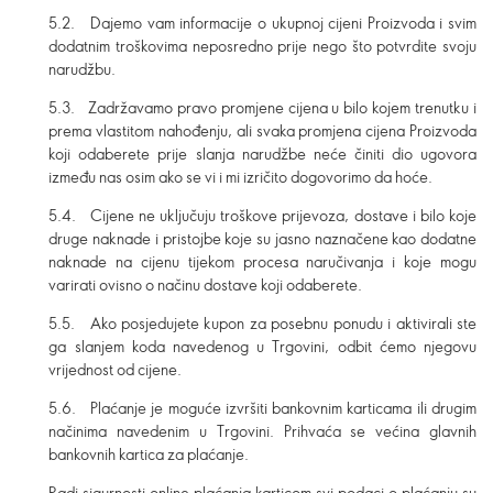
5.2. Dajemo vam informacije o ukupnoj cijeni Proizvoda i svim
dodatnim troškovima neposredno prije nego što potvrdite svoju
narudžbu.
5.3. Zadržavamo pravo promjene cijena u bilo kojem trenutku i
prema vlastitom nahođenju, ali svaka promjena cijena Proizvoda
koji odaberete prije slanja narudžbe neće činiti dio ugovora
između nas osim ako se vi i mi izričito dogovorimo da hoće.
5.4. Cijene ne uključuju troškove prijevoza, dostave i bilo koje
druge naknade i pristojbe koje su jasno naznačene kao dodatne
naknade na cijenu tijekom procesa naručivanja i koje mogu
varirati ovisno o načinu dostave koji odaberete.
5.5. Ako posjedujete kupon za posebnu ponudu i aktivirali ste
ga slanjem koda navedenog u Trgovini, odbit ćemo njegovu
vrijednost od cijene.
5.6. Plaćanje je moguće izvršiti bankovnim karticama ili drugim
načinima navedenim u Trgovini.
Prihvaća se većina glavnih
bankovnih kartica za plaćanje
.
Radi sigurnosti online plaćanja karticom svi podaci o plaćanju su