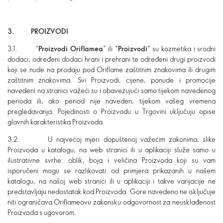
3. PROIZVODI
3.1. “
Proizvodi Oriflamea
” ili “
Proizvodi
” su kozmetika i srodni
dodaci, određeni dodaci hrani i prehrani te određeni drugi proizvodi
koji se nude na prodaju pod Oriflame zaštitnim znakovima ili drugim
zaštitnim znakovima. Svi Proizvodi, cijene, ponude i promocije
navedeni na stranici važeći su i obavezujući samo tijekom navedenog
perioda ili, ako period nije naveden, tijekom vašeg vremena
pregledavanja. Pojedinosti o Proizvodu u Trgovini uključuju opise
glavnih karakteristika Proizvoda.
3.2. U najvećoj mjeri dopuštenoj važećim zakonima, slike
Proizvoda u katalogu, na web stranici ili u aplikaciji služe samo u
ilustrativne svrhe: oblik, boja i veličina Proizvoda koji su vam
isporučeni mogu se razlikovati od primjera prikazanih u našem
katalogu, na našoj web stranici ili u aplikaciji i takve varijacije ne
predstavljaju nedostatak kod Proizvoda. Gore navedeno ne isključuje
niti ograničava Oriflameovu zakonsku odgovornost za neusklađenost
Proizvoda s ugovorom.