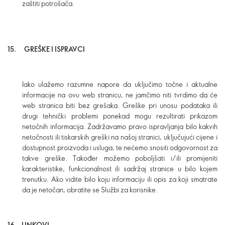
zaštiti potrošača.
15.
GREŠKE I ISPRAVCI
Iako ulažemo razumne napore da uključimo točne i aktualne
informacije na ovu web stranicu, ne jamčimo niti tvrdimo da će
web stranica biti bez grešaka. Greške pri unosu podataka ili
drugi tehnički problemi ponekad mogu rezultirati prikazom
netočnih informacija. Zadržavamo pravo ispravljanja bilo kakvih
netočnosti ili tiskarskih greški na našoj stranici, uključujući cijene i
dostupnost proizvoda i usluga, te nećemo snositi odgovornost za
takve greške. Također možemo poboljšati i/ili promijeniti
karakteristike, funkcionalnost ili sadržaj stranice u bilo kojem
trenutku. Ako vidite bilo koju informaciju ili opis za koji smatrate
da je netočan, obratite se Službi za korisnike.
16. LINKOVI