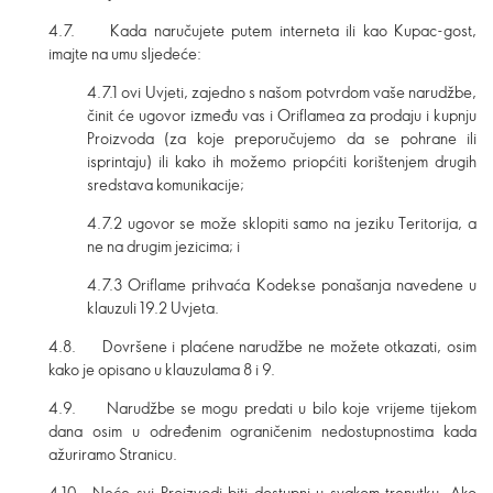
4.7. Kada naručujete putem interneta ili kao Kupac-gost,
imajte na umu sljedeće:
4.7.1 ovi Uvjeti, zajedno s našom potvrdom vaše narudžbe,
činit će ugovor između vas i Oriflamea za prodaju i kupnju
Proizvoda (za koje preporučujemo da se pohrane ili
isprintaju) ili kako ih možemo priopćiti korištenjem drugih
sredstava komunikacije;
4.7.2 ugovor se može sklopiti samo na jeziku Teritorija, a
ne na drugim jezicima; i
4.7.3 Oriflame prihvaća Kodekse ponašanja navedene u
klauzuli 19.2 Uvjeta.
4.8. Dovršene i plaćene narudžbe ne možete otkazati, osim
kako je opisano u klauzulama 8 i 9.
4.9. Narudžbe se mogu predati u bilo koje vrijeme tijekom
dana osim u određenim ograničenim nedostupnostima kada
ažuriramo Stranicu.
4.10. Neće svi Proizvodi biti dostupni u svakom trenutku. Ako