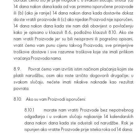
14 dana nakon dana kada od vas primimo isporučene proizvode
ili (b) (ako je ranije) 14 dana nakon dana kada dostavite dokaz
da ste vratili proizvode ili (c) ako nijedan Proizvod nije isporučen,
14 dana nakon dana kada ste nam dali obavijest o povlačenju
kako je opisano u klauzuli 8.6, podložno klauzuli 8.10. Ako ste
nam vratili Proizvode jer su bili neispravni ili pogrešno opisani,
vratit ćemo vam punu cijenu takvog Proizvoda, sve primjenjive
troškove dostave i sve razumne troškove koje ste imali prilikom
vraćanja Proizvoda nama.
8.9. Povrat ćemo vam izvršiti istim načinom plaćanja kojim ste
platili narudžbu, osim ako niste izričito dogovorili drugačije; u
svakom slučaju, nećete imati nikakve naknade kao rezultat
povrata.
8.10. Ako su vam Proizvodi isporučeni:
8.10.1 morate nam vratiti Proizvode bez nepotrebnog
odgađanja i u svakom slučaju najkasnije 14 kalendarskih
dana nakon dana kada ste odustali od narudžbe. Rok je
ispunjen ako vratite Proizvode prije isteka roka od 14 dana;