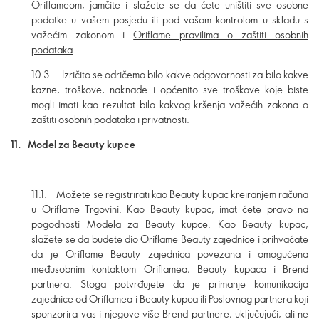
Oriflameom, jamčite i slažete se da ćete uništiti sve osobne
podatke u vašem posjedu ili pod vašom kontrolom u skladu s
važećim zakonom i
Oriflame pravilima o zaštiti osobnih
podataka
.
10.3. Izričito se odričemo bilo kakve odgovornosti za bilo kakve
kazne, troškove, naknade i općenito sve troškove koje biste
mogli imati kao rezultat bilo kakvog kršenja važećih zakona o
zaštiti osobnih podataka i privatnosti.
11. Model za Beauty kupce
11.1. Možete se registrirati kao Beauty kupac kreiranjem računa
u Oriflame Trgovini. Kao Beauty kupac, imat ćete pravo na
pogodnosti
Modela za Beauty kupce
. Kao Beauty kupac,
slažete se da budete dio Oriflame Beauty zajednice i prihvaćate
da je Oriflame Beauty zajednica povezana i omogućena
međusobnim kontaktom Oriflamea, Beauty kupaca i Brend
partnera. Stoga potvrđujete da je primanje komunikacija
zajednice od Oriflamea i Beauty kupca ili Poslovnog partnera koji
sponzorira vas i njegove više Brend partnere, uključujući, ali ne