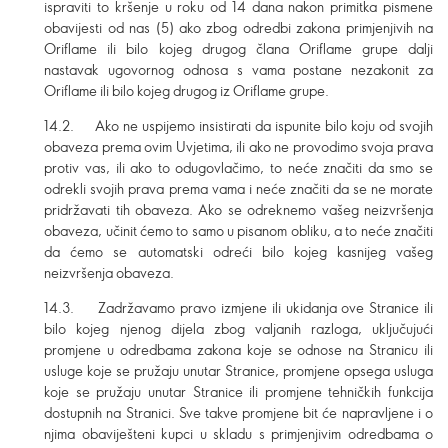
ispraviti to kršenje u roku od 14 dana nakon primitka pismene
obavijesti od nas (5) ako zbog odredbi zakona primjenjivih na
Oriflame ili bilo kojeg drugog člana Oriflame grupe dalji
nastavak ugovornog odnosa s vama postane nezakonit za
Oriflame ili bilo kojeg drugog iz Oriflame grupe.
14.2. Ako ne uspijemo insistirati da ispunite bilo koju od svojih
obaveza prema ovim Uvjetima, ili ako ne provodimo svoja prava
protiv vas, ili ako to odugovlačimo, to neće značiti da smo se
odrekli svojih prava prema vama i neće značiti da se ne morate
pridržavati tih obaveza. Ako se odreknemo vašeg neizvršenja
obaveza, učinit ćemo to samo u pisanom obliku, a to neće značiti
da ćemo se automatski odreći bilo kojeg kasnijeg vašeg
neizvršenja obaveza.
14.3. Zadržavamo pravo izmjene ili ukidanja ove Stranice ili
bilo kojeg njenog dijela zbog valjanih razloga, uključujući
promjene u odredbama zakona koje se odnose na Stranicu ili
usluge koje se pružaju unutar Stranice, promjene opsega usluga
koje se pružaju unutar Stranice ili promjene tehničkih funkcija
dostupnih na Stranici. Sve takve promjene bit će napravljene i o
njima obaviješteni kupci u skladu s primjenjivim odredbama o