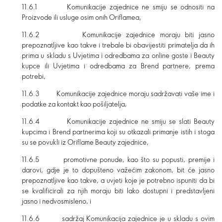
11.6.1 Komunikacije zajednice ne smiju se odnositi na
Proizvode ili usluge osim onih Oriflamea,
11.6.2 Komunikacije zajednice moraju biti jasno
prepoznatljive kao takve i trebale bi obavijestiti primatelja da ih
prima u skladu s Uvjetima i odredbama za online goste i Beauty
kupce ili Uvjetima i odredbama za Brend partnere, prema
potrebi,
11.6.3 Komunikacije zajednice moraju sadržavati vaše ime i
podatke za kontakt kao pošiljatelja,
11.6.4 Komunikacije zajednice ne smiju se slati Beauty
kupcima i Brend partnerima koji su otkazali primanje istih i stoga
su se povukli iz Oriflame Beauty zajednice,
11.6.5 promotivne ponude, kao što su popusti, premije i
darovi, gdje je to dopušteno važećim zakonom, bit će jasno
prepoznatljive kao takve, a uvjeti koje je potrebno ispuniti da bi
se kvalificirali za njih moraju biti lako dostupni i predstavljeni
jasno i nedvosmisleno, i
11.6.6 sadržaj Komunikacija zajednice je u skladu s ovim