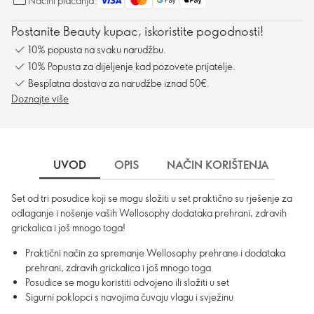
Načini plaćanja:
Postanite Beauty kupac, iskoristite pogodnosti!
10% popusta na svaku narudžbu.
10% Popusta za dijeljenje kad pozovete prijatelje.
Besplatna dostava za narudžbe iznad 50€.
Doznajte više
UVOD
OPIS
NAČIN KORIŠTENJA
DO
Set od tri posudice koji se mogu složiti u set praktično su rješenje za
odlaganje i nošenje vaših Wellosophy dodataka prehrani, zdravih
grickalica i još mnogo toga!
Praktični način za spremanje Wellosophy prehrane i dodataka
prehrani, zdravih grickalica i još mnogo toga
Posudice se mogu koristiti odvojeno ili složiti u set
Sigurni poklopci s navojima čuvaju vlagu i svježinu