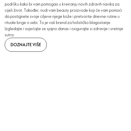
podršku kako bi vam pomogao u kreiranju novih zdravih navika za
cijeli život. Također, nudi vam beauty proizvode koji će vam pomoći
da postignete svoje ciljeve njege kože i pretvorite dnevne rutine u
rituale brige o sebi. To je vaš brend za holističko blagostanje.
Izgledajte i osjećajte se sjajno danas i osigurajte si zdravije i sretnije
sutra.
DOZNAJTE VIŠE