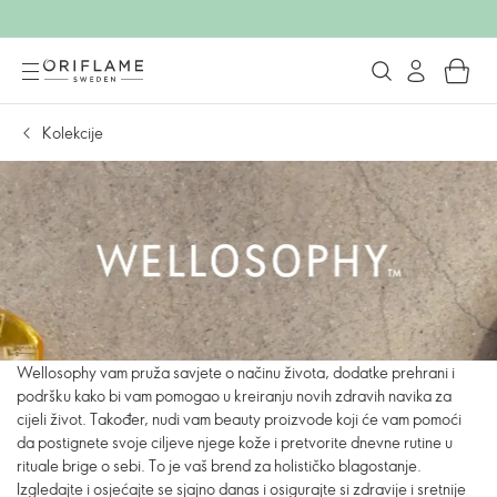
Kolekcije
Wellosophy vam pruža savjete o načinu života, dodatke prehrani i
podršku kako bi vam pomogao u kreiranju novih zdravih navika za
cijeli život. Također, nudi vam beauty proizvode koji će vam pomoći
da postignete svoje ciljeve njege kože i pretvorite dnevne rutine u
rituale brige o sebi. To je vaš brend za holističko blagostanje.
Izgledajte i osjećajte se sjajno danas i osigurajte si zdravije i sretnije