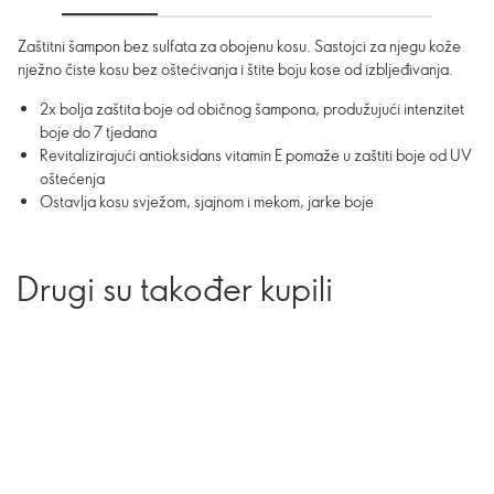
Zaštitni šampon bez sulfata za obojenu kosu. Sastojci za njegu kože
nježno čiste kosu bez oštećivanja i štite boju kose od izbljeđivanja.
2x bolja zaštita boje od običnog šampona, produžujući intenzitet
boje do 7 tjedana
Revitalizirajući antioksidans vitamin E pomaže u zaštiti boje od UV
oštećenja
Ostavlja kosu svježom, sjajnom i mekom, jarke boje
Drugi su također kupili