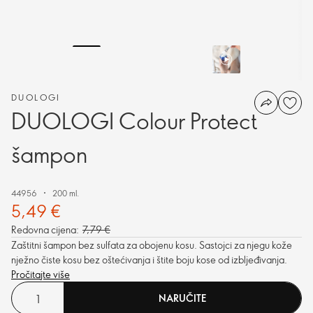
DUOLOGI
DUOLOGI Colour Protect
šampon
44956
200 ml.
5,49 €
Redovna cijena:
7,79 €
Zaštitni šampon bez sulfata za obojenu kosu. Sastojci za njegu kože
nježno čiste kosu bez oštećivanja i štite boju kose od izbljeđivanja.
Pročitajte više
NARUČITE