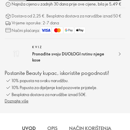
Najniža cijena u zadnjih 30 dana prije ove cijene, bila je 5,49 €
Dostava od 2,25 €. Besplatna dostava za narudžbe iznad 50 €
Vrijeme isporuke: 2-7 dana
Načini plaćanja:
KVIZ
Pronađite svoju DUOLOGI rutinu njege
kose
Postanite Beauty kupac, iskoristite pogodnosti!
10% popusta na svaku narudžbu.
10% Popusta za dijeljenje kad pozovete prijatelje.
Besplatna dostava za narudžbe iznad 50€.
Doznajte više
UVOD
OPIS
NAČIN KORIŠTENJA
SA