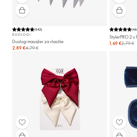
(
542
)
(
46
DUOLOGI
StylerPRO 2 u 1
Duologi masažer za vlasište
1,69 €
2,79 €
2,89 €
4,79 €