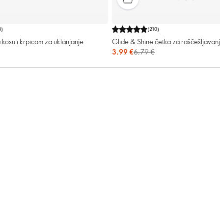
8
)
(
210
)
 kosu i krpicom za uklanjanje
Glide & Shine četka za raščešljavan
3,99 €
6,79 €