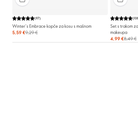
(
97
)
(
10
Winter’s Embrace kopče za kosu s mašnom
Set s trakom za
makeupa
5,59 €
9,29 €
4,99 €
8,49 €