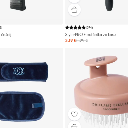
6
)
(
374
)
 češalj
StylerPRO Flexi četka za kosu
3,19 €
5,29 €