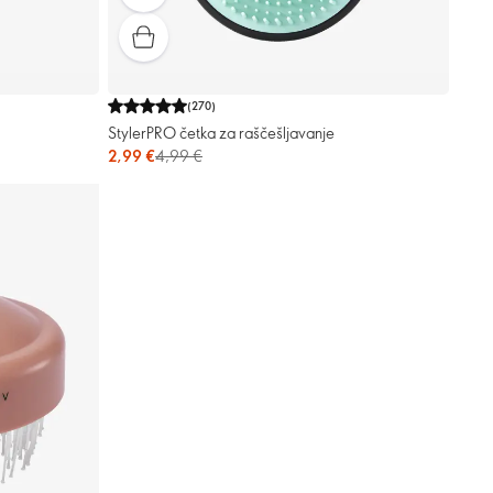
(
270
)
StylerPRO četka za raščešljavanje
2,99 €
4,99 €