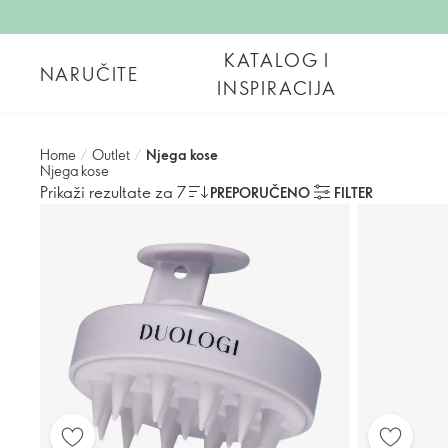
KATALOG I
NARUČITE
INSPIRACIJA
Home
/
Outlet
/
Njega kose
Njega kose
Prikaži rezultate za 7
PREPORUČENO
FILTER