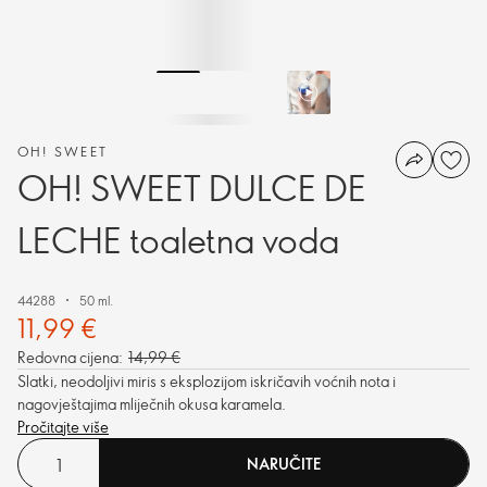
OH! SWEET
OH! SWEET DULCE DE
LECHE toaletna voda
44288
50 ml.
11,99 €
Redovna cijena:
14,99 €
Slatki, neodoljivi miris s eksplozijom iskričavih voćnih nota i
nagovještajima mliječnih okusa karamela.
Pročitajte više
NARUČITE