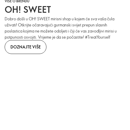
VIŠE O BRENDU
OH! SWEET
Dobro došli u OH! SWEET mirisni shop u kojem će sva vaša čula
uživati! Otkrijte očaravajući gurmanski svijet prepun slasnih
poslastica kojima ne možete odoljeti i čiji će vas zavodljivi mirisi u
potpunosti osvojiti. Vrijeme je da se počastite! #TreatYourself
DOZNAJTE VIŠE