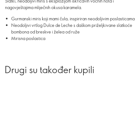
Slatki, neodoljivi miris s eksplozijom iskričavih voćnih nota i
nagovještajima mliječnih okusa karamela.
Gurmanski miris koji mami čula, inspiriran neodoljivim poslasticama
Neodoljivi vrtlog Dulce de Leche s daškom priželjkivane slatkoće
bombona od breskve i želea od ruže
Mirisna poslastica
Drugi su također kupili