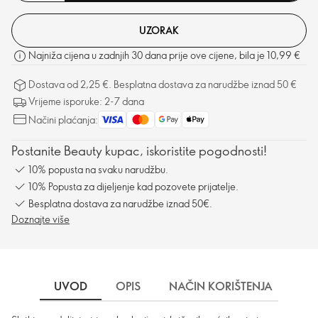
UZORAK
Najniža cijena u zadnjih 30 dana prije ove cijene, bila je 10,99 €
Dostava od 2,25 €. Besplatna dostava za narudžbe iznad 50 €
Vrijeme isporuke: 2-7 dana
Načini plaćanja:
Postanite Beauty kupac, iskoristite pogodnosti!
10% popusta na svaku narudžbu.
10% Popusta za dijeljenje kad pozovete prijatelje.
Besplatna dostava za narudžbe iznad 50€.
Doznajte više
UVOD
OPIS
NAČIN KORIŠTENJA
SA