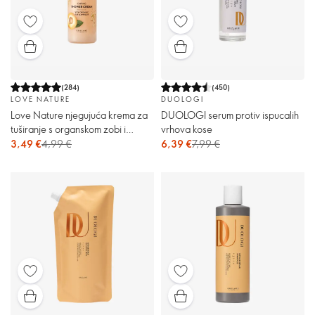
(
284
)
(
450
)
LOVE NATURE
DUOLOGI
Love Nature njegujuća krema za
DUOLOGI serum protiv ispucalih
tuširanje s organskom zobi i
vrhova kose
marelicom
3,49 €
4,99 €
6,39 €
7,99 €