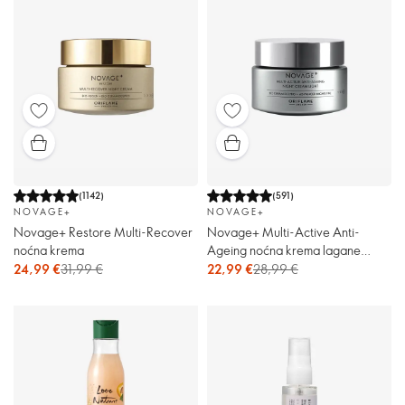
(
1142
)
(
591
)
NOVAGE+
NOVAGE+
Novage+ Restore Multi-Recover
Novage+ Multi-Active Anti-
noćna krema
Ageing noćna krema lagane
teksture
24,99 €
31,99 €
22,99 €
28,99 €