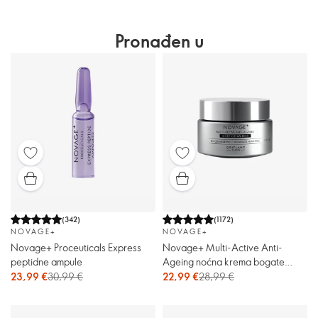
Pronađen u
(
342
)
(
1172
)
NOVAGE+
NOVAGE+
Novage+ Proceuticals Express
Novage+ Multi-Active Anti-
peptidne ampule
Ageing noćna krema bogate
teksture
23,99 €
30,99 €
22,99 €
28,99 €