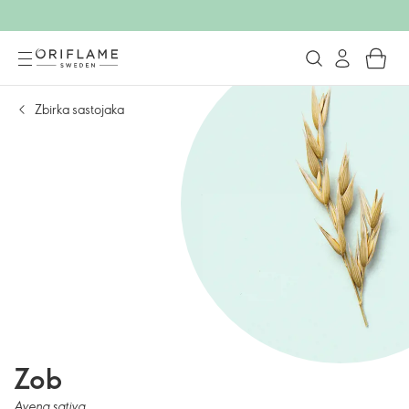
Zbirka sastojaka
Zob
Avena sativa