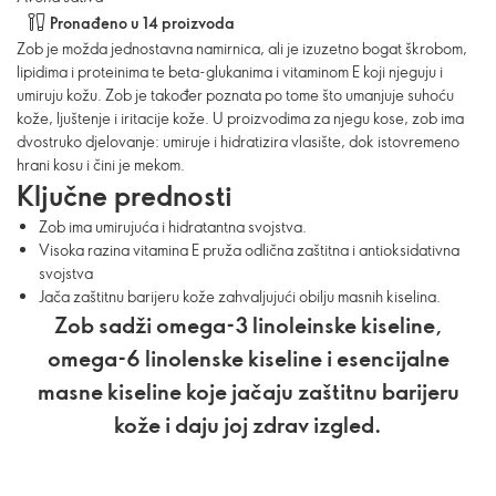
Pronađeno u 14 proizvoda
Zob je možda jednostavna namirnica, ali je izuzetno bogat škrobom,
lipidima i proteinima te beta-glukanima i vitaminom E koji njeguju i
umiruju kožu. Zob je također poznata po tome što umanjuje suhoću
kože, ljuštenje i iritacije kože. U proizvodima za njegu kose, zob ima
dvostruko djelovanje: umiruje i hidratizira vlasište, dok istovremeno
hrani kosu i čini je mekom.
Ključne prednosti
Zob ima umirujuća i hidratantna svojstva.
Visoka razina vitamina E pruža odlična zaštitna i antioksidativna
svojstva
Jača zaštitnu barijeru kože zahvaljujući obilju masnih kiselina.
Zob sadži omega-3 linoleinske kiseline,
omega-6 linolenske kiseline i esencijalne
masne kiseline koje jačaju zaštitnu barijeru
kože i daju joj zdrav izgled.