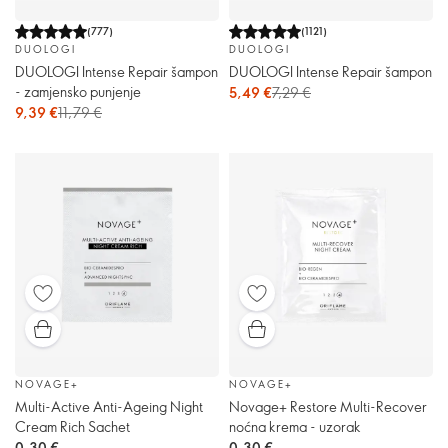
(
777
)
(
1121
)
DUOLOGI
DUOLOGI
DUOLOGI Intense Repair šampon
DUOLOGI Intense Repair šampon
- zamjensko punjenje
5,49 €
7,29 €
9,39 €
11,79 €
NOVAGE+
NOVAGE+
Multi-Active Anti-Ageing Night
Novage+ Restore Multi-Recover
Cream Rich Sachet
noćna krema - uzorak
0,30 €
0,30 €