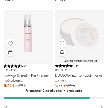
USKORO PONOVO U PONUDI
(
1124
)
(
254
)
DUOLOGI
NOVAGE
DUOLOGI Intense Repair maska
NovAge Skinrelief Pro Resilient
za kosu
noćna krema
5,99 €
7,99 €
11,99 €
27,99 €
Prikazano 12 od ukupno 14 proizvoda