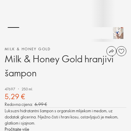
MILK & HONEY GOLD
Milk & Honey Gold hranjivi
šampon
47697
250 ml.
5,29 €
Redovna cijena:
6,99 €
Luksuzni hidratantni šampon s organskim mlijekom i medom, uz
dodatak glicerina. Nježno čisti i hrani kosu, ostavljajući je mekom,
glatkom i sjajnom.
Pročitajte više