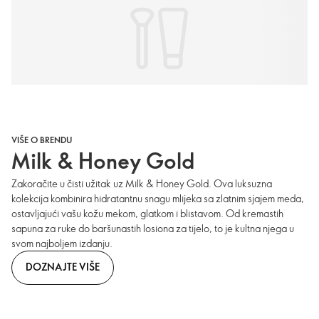
VIŠE O BRENDU
Milk & Honey Gold
Zakoračite u čisti užitak uz Milk & Honey Gold. Ova luksuzna
kolekcija kombinira hidratantnu snagu mlijeka sa zlatnim sjajem meda,
ostavljajući vašu kožu mekom, glatkom i blistavom. Od kremastih
sapuna za ruke do baršunastih losiona za tijelo, to je kultna njega u
svom najboljem izdanju.
DOZNAJTE VIŠE