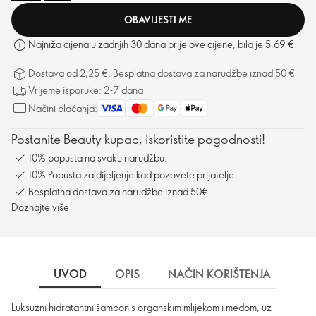
OBAVIJESTI ME
Najniža cijena u zadnjih 30 dana prije ove cijene, bila je 5,69 €
Dostava od 2,25 €. Besplatna dostava za narudžbe iznad 50 €
Vrijeme isporuke: 2-7 dana
Načini plaćanja:
Postanite Beauty kupac, iskoristite pogodnosti!
10% popusta na svaku narudžbu.
10% Popusta za dijeljenje kad pozovete prijatelje.
Besplatna dostava za narudžbe iznad 50€.
Doznajte više
UVOD
OPIS
NAČIN KORIŠTENJA
SA
Luksuzni hidratantni šampon s organskim mlijekom i medom, uz