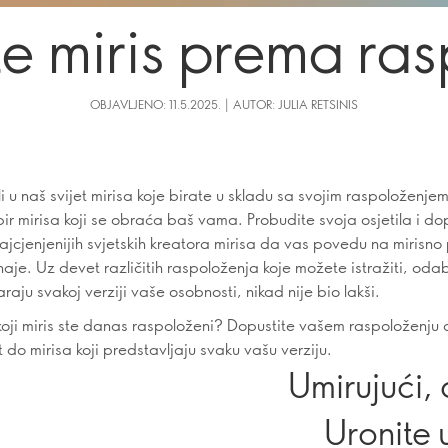
e miris prema ras
OBJAVLJENO: 11.5.2025. | AUTOR: JULIA RETSINIS
 u naš svijet mirisa koje birate u skladu sa svojim raspoloženjem
ir mirisa koji se obraća baš vama. Probudite svoja osjetila i do
ajcjenjenijih svjetskih kreatora mirisa da vas povedu na mirisno
je. Uz devet različitih raspoloženja koje možete istražiti, odab
raju svakoj verziji vaše osobnosti, nikad nije bio lakši.
koji miris ste danas raspoloženi? Dopustite vašem raspoloženju
 do mirisa koji predstavljaju svaku vašu verziju.
Umirujući, 
Uronite 