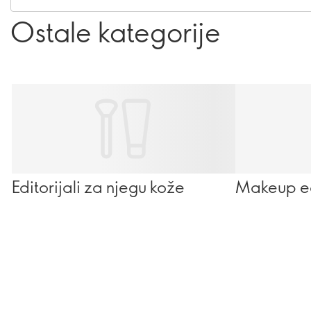
pravi insajder. Pročitajte više i podignite svoje
poznavanje mirisa na višu razinu…
Ostale kategorije
Editorijali za njegu kože
Makeup edi