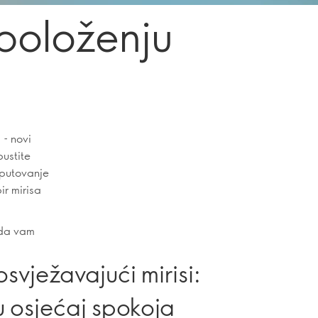
položenju
 - novi
pustite
 putovanje
ir mirisa
 da vam
osvježavajući mirisi:
u osjećaj spokoja