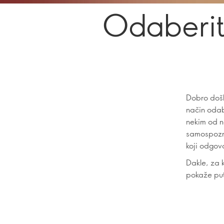
Odaberit
Dobro došli
način odab
nekim od n
samospozna
koji odgova
Dakle, za 
pokaže put