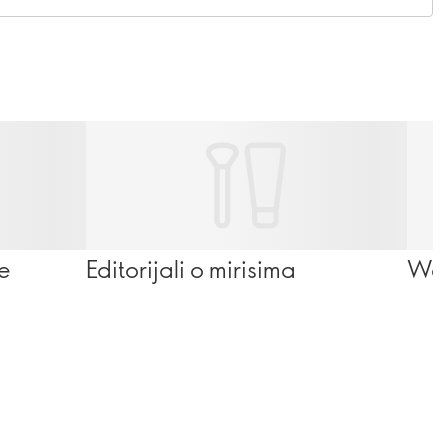
se
Editorijali o mirisima
Wel