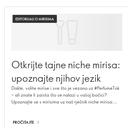
EDITORIJALI O MIRISIMA
Otkrijte tajne niche mirisa:
upoznajte njihov jezik
Dakle, volite mirise i sve što je vezano uz #PerfumeTok
– ali znate li zaista što se nalazi u vašoj bočici?
Upoznajte se s mirisima uz naš rječnik niche mirisa:
vašu propusnicu iza kulisa kreiranja mirisa. Od
sastojaka koje znate do tajni niche parfumerije, tu je
sve što vam je potrebno da zvučite (i mirišete) kao
PROČITAJTE