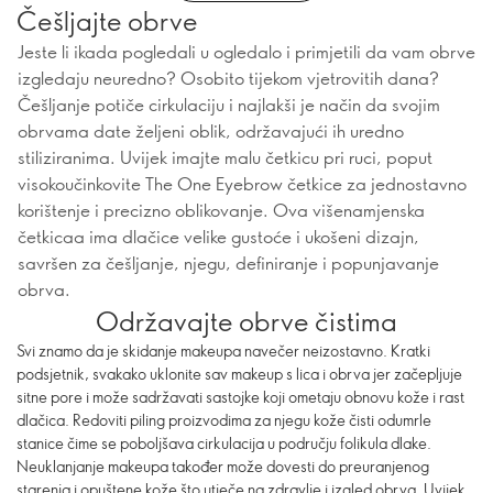
Češljajte obrve
Jeste li ikada pogledali u ogledalo i primjetili da vam obrve
izgledaju neuredno? Osobito tijekom vjetrovitih dana?
Češljanje potiče cirkulaciju i najlakši je način da svojim
obrvama date željeni oblik, održavajući ih uredno
stiliziranima. Uvijek imajte malu četkicu pri ruci, poput
visokoučinkovite The One Eyebrow četkice za jednostavno
korištenje i precizno oblikovanje. Ova višenamjenska
četkicaa ima dlačice velike gustoće i ukošeni dizajn,
savršen za češljanje, njegu, definiranje i popunjavanje
obrva.
Održavajte obrve čistima
Svi znamo da je skidanje makeupa navečer neizostavno. Kratki
podsjetnik, svakako uklonite sav makeup s lica i obrva jer začepljuje
sitne pore i može sadržavati sastojke koji ometaju obnovu kože i rast
dlačica. Redoviti piling proizvodima za njegu kože čisti odumrle
stanice čime se poboljšava cirkulacija u području folikula dlake.
Neuklanjanje makeupa također može dovesti do preuranjenog
starenja i opuštene kože što utječe na zdravlje i izgled obrva. Uvijek