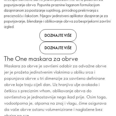
popunjavanje obrva. Popunite praznine laganom formulacijom
dizajniranom za postizanje suptilnog, prirodnog prekrivanja s
preciznošću i lakoćom. Njegov jedinstveni aplikator dizajniran je za
popunjavanje, blendanje i oblikovanje obrva za besprijekorni završni
izgled.
DOZNAJTE VIŠE
DOZNAJTE VIŠE
The One maskara za obrve
Maskara za obrve je savršeni odabir za odvažne obrve
jer je prožeta jedinstvenim vlaknima u obliku srca i
popunjava obrve u tri dimenzije za savršeno definirane
obrve koje traju cijeli dan. Uz hranjivo ulje avokada i
četkicu s preciznim vrhom, oblikovanje obrva do
savršenstva je jednostavnije nego ikad prije. Osim toga,
vodootporna je, otporna na znoj i vlagu, čime osigurava
da vaše obrve ostanu volumenizirane i naglašene bez
obzira na sve.