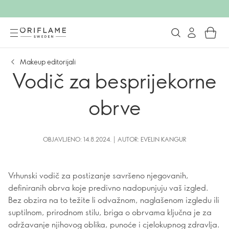
Makeup editorijali
Vodič za besprijekorne
obrve
OBJAVLJENO: 14.8.2024. | AUTOR: EVELIN KANGUR
Vrhunski vodič za postizanje savršeno njegovanih,
definiranih obrva koje predivno nadopunjuju vaš izgled.
Bez obzira na to težite li odvažnom, naglašenom izgledu ili
suptilnom, prirodnom stilu, briga o obrvama ključna je za
održavanje njihovog oblika, punoće i cjelokupnog zdravlja.