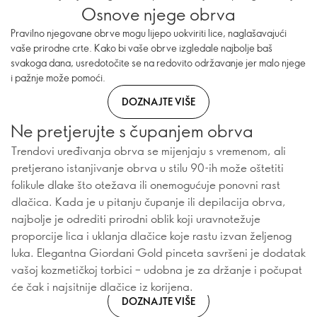
Osnove njege obrva
Pravilno njegovane obrve mogu lijepo uokviriti lice, naglašavajući
vaše prirodne crte. Kako bi vaše obrve izgledale najbolje baš
svakoga dana, usredotočite se na redovito održavanje jer malo njege
i pažnje može pomoći.
DOZNAJTE VIŠE
Ne pretjerujte s čupanjem obrva
Trendovi uređivanja obrva se mijenjaju s vremenom, ali
pretjerano istanjivanje obrva u stilu 90-ih može oštetiti
folikule dlake što otežava ili onemogućuje ponovni rast
dlačica. Kada je u pitanju čupanje ili depilacija obrva,
najbolje je odrediti prirodni oblik koji uravnotežuje
proporcije lica i uklanja dlačice koje rastu izvan željenog
luka. Elegantna Giordani Gold pinceta savršeni je dodatak
vašoj kozmetičkoj torbici – udobna je za držanje i počupat
će čak i najsitnije dlačice iz korijena.
DOZNAJTE VIŠE