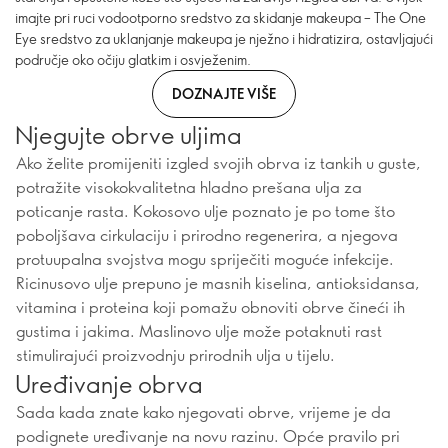
imajte pri ruci vodootporno sredstvo za skidanje makeupa – The One
Eye sredstvo za uklanjanje makeupa je nježno i hidratizira, ostavljajući
područje oko očiju glatkim i osvježenim.
DOZNAJTE VIŠE
Njegujte obrve uljima
Ako želite promijeniti izgled svojih obrva iz tankih u guste,
potražite visokokvalitetna hladno prešana ulja za
poticanje rasta. Kokosovo ulje poznato je po tome što
poboljšava cirkulaciju i prirodno regenerira, a njegova
protuupalna svojstva mogu spriječiti moguće infekcije.
Ricinusovo ulje prepuno je masnih kiselina, antioksidansa,
vitamina i proteina koji pomažu obnoviti obrve čineći ih
gustima i jakima. Maslinovo ulje može potaknuti rast
stimulirajući proizvodnju prirodnih ulja u tijelu.
Uređivanje obrva
Sada kada znate kako njegovati obrve, vrijeme je da
podignete uređivanje na novu razinu. Opće pravilo pri