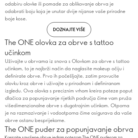
odabiru olovke ili pomade za oblikovanje obrva je
odabrati boju koja je unutar dvije nijanse vaše prirodne
boje kose.
DOZNAJTE VIŠE
The ONE olovka za obrve s tattoo
učinkom
Uživajte u obrvama iz snova s ​​ Olovkom za obrve s tattoo
učinkom, to je najbrži način da naglasite makeup očiju i
definirate obrve. Prvo ih počešljajte, zatim provucite
olovku kroz obrve i uživajte u prirodnom i definiranom
izgledu. Ova olovka s preciznim vrhom kreira poteze poput
dlačica za popunjavanje rijetkih područja čime vam pruža
višedimenzionalne obrve s dugotrajnim učinkom. Otporna
je na razmazivanje i vodootporna čime osigurava da vaše
obrve ostanu besprijekorne.
The ONE puder za popunjavanje obrva
Kreirajte savršene obrve jednim potezom The ONE puderom za