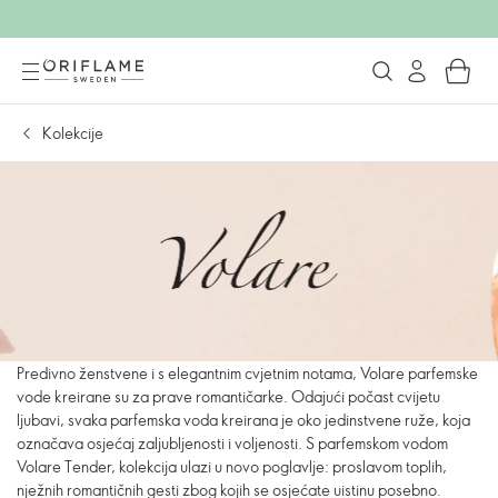
Kolekcije
Predivno ženstvene i s elegantnim cvjetnim notama, Volare parfemske
vode kreirane su za prave romantičarke. Odajući počast cvijetu
ljubavi, svaka parfemska voda kreirana je oko jedinstvene ruže, koja
označava osjećaj zaljubljenosti i voljenosti. S parfemskom vodom
Volare Tender, kolekcija ulazi u novo poglavlje: proslavom toplih,
nježnih romantičnih gesti zbog kojih se osjećate uistinu posebno.