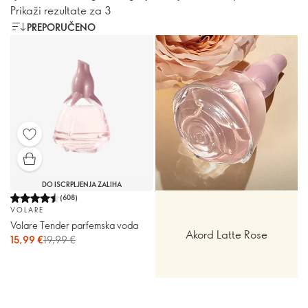
Prikaži rezultate za 3
PREPORUČENO
DO ISCRPLJENJA ZALIHA
(
608
)
VOLARE
Volare Tender parfemska voda
Akord Latte Rose
15,99 €
19,99 €