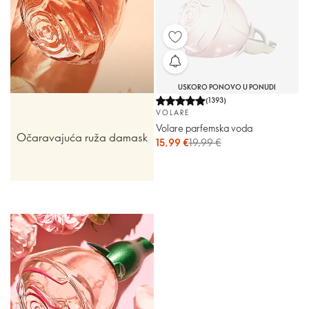
USKORO PONOVO U PONUDI
(
1393
)
VOLARE
Volare parfemska voda
Očaravajuća ruža damask
15,99 €
19,99 €