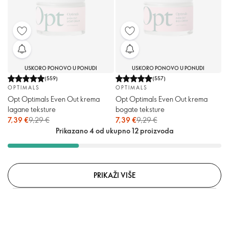
USKORO PONOVO U PONUDI
USKORO PONOVO U PONUDI
(
559
)
(
557
)
OPTIMALS
OPTIMALS
Opt Optimals Even Out krema
Opt Optimals Even Out krema
lagane teksture
bogate teksture
7,39 €
9,29 €
7,39 €
9,29 €
Prikazano 4 od ukupno 12 proizvoda
PRIKAŽI VIŠE