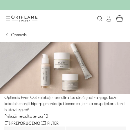
Optimals
Optimals Even Out kolekciju formulirali su stručnjaci za njegu kože
kako bi umanjili hiperpigmentaciju i tamne mrlje – za besprijekorni ten i
blistavi izgled!
Prikaži rezultate za 12
PREPORUČENO
FILTER