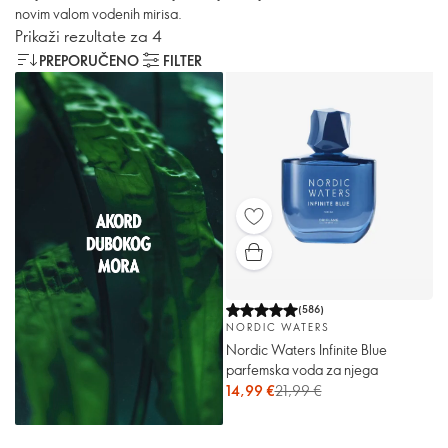
novim valom vodenih mirisa.
Prikaži rezultate za 4
PREPORUČENO
FILTER
(
586
)
NORDIC WATERS
Nordic Waters Infinite Blue
parfemska voda za njega
14,99 €
21,99 €