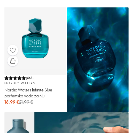
(
663
)
NORDIC WATERS
Nordic Waters Infinite Blue
parfemska voda za nju
16,99 €
21,99 €