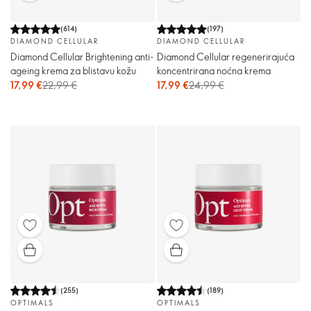
(
614
)
(
197
)
DIAMOND CELLULAR
DIAMOND CELLULAR
Diamond Cellular Brightening anti-
Diamond Cellular regenerirajuća
ageing krema za blistavu kožu
koncentrirana noćna krema
17,99 €
22,99 €
17,99 €
24,99 €
(
255
)
(
189
)
OPTIMALS
OPTIMALS