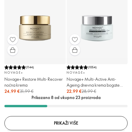
(
1144
)
(
1054
)
NOVAGE+
NOVAGE+
Novage+ Restore Multi-Recover
Novage+ Multi-Active Anti-
noćna krema
Ageing dnevna krema bogate
teksture sa ZF 30
24,99 €
31,99 €
22,99 €
28,99 €
Prikazano 8 od ukupno 23 proizvoda
PRIKAŽI VIŠE