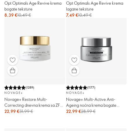
Opt Optimals Age Revive krema
Opt Optimals Age Revive krema
bogate teksture
lagane teksture
8,39 €
10,49 €
7,49 €
10,49 €
(
1289
)
(
1177
)
NOVAGE+
NOVAGE+
Novage+ Restore Multi-
Novage+ Multi-Active Anti-
Correcting dnevna krema sa ZF
Ageing noćna krema bogate
30
teksture
22,99 €
31,99 €
22,99 €
28,99 €