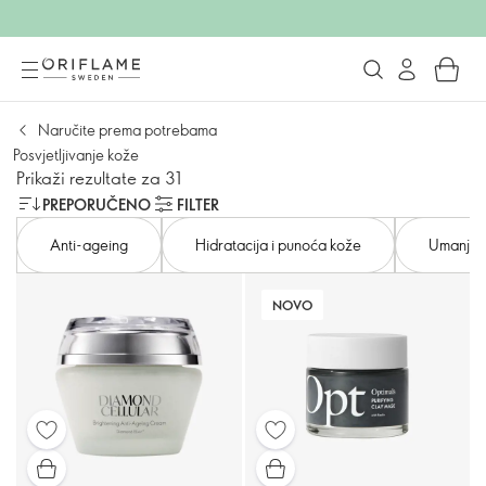
Naručite prema potrebama
Posvjetljivanje kože
Prikaži rezultate za 31
PREPORUČENO
FILTER
Anti-ageing
Hidratacija i punoća kože
Umanjiva
NOVO