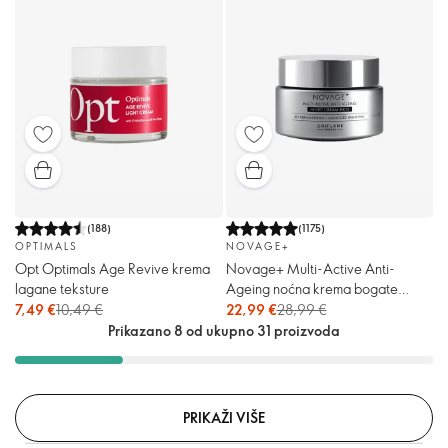
(
188
)
(
1175
)
OPTIMALS
NOVAGE+
Opt Optimals Age Revive krema
Novage+ Multi-Active Anti-
lagane teksture
Ageing noćna krema bogate
teksture
7,49 €
10,49 €
22,99 €
28,99 €
Prikazano 8 od ukupno 31 proizvoda
PRIKAŽI VIŠE