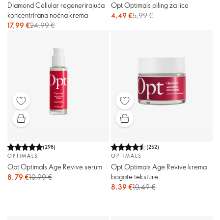
Diamond Cellular regenerirajuća
Opt Optimals piling za lice
koncentrirana noćna krema
4,49 €
5,99 €
17,99 €
24,99 €
(
298
)
(
252
)
OPTIMALS
OPTIMALS
Opt Optimals Age Revive serum
Opt Optimals Age Revive krema
bogate teksture
8,79 €
10,99 €
8,39 €
10,49 €