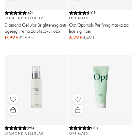
(
604
)
(
15
)
DIAMOND CELLULAR
OPTIMALS
Diamond Cellular Brightening anti-
Opt Optimals Purifying maska ​​za
ageing krema za blistavu kožu
lice s glinom
17,99 €
22,99 €
6,79 €
8,49 €
(
195
)
(
211
)
DIAMOND CELLULAR
OPTIMALS