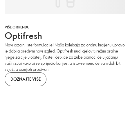
VIŠE O BRENDU
Optifresh
Novi dizajn, iste formulacije! Naša kolekcija za oralnu higijenu upravo
je dobila predivni novi izgled. Optifresh nudi cjeloviti režim oralne
njege za cijelu obitelj. Paste i četkice za zube pomoći će u jačanju
vaših zubi kako bi se spriječio karijes, a istovremeno će vam dah biti
svjež, a osmijeh predivan.
DOZNAJTE VIŠE