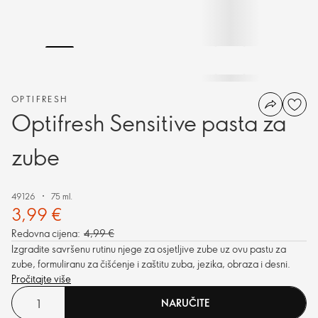
OPTIFRESH
Optifresh Sensitive pasta za
zube
49126
75 ml.
3,99 €
Redovna cijena:
4,99 €
Izgradite savršenu rutinu njege za osjetljive zube uz ovu pastu za
zube, formuliranu za čišćenje i zaštitu zuba, jezika, obraza i desni.
Pročitajte više
NARUČITE