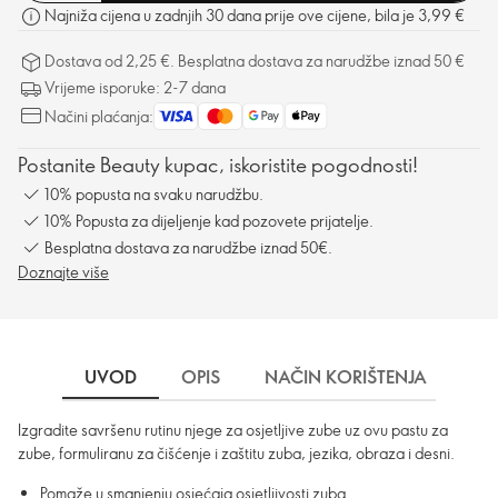
Najniža cijena u zadnjih 30 dana prije ove cijene, bila je 3,99 €
Dostava od 2,25 €. Besplatna dostava za narudžbe iznad 50 €
Vrijeme isporuke: 2-7 dana
Načini plaćanja:
Postanite Beauty kupac, iskoristite pogodnosti!
10% popusta na svaku narudžbu.
10% Popusta za dijeljenje kad pozovete prijatelje.
Besplatna dostava za narudžbe iznad 50€.
Doznajte više
UVOD
OPIS
NAČIN KORIŠTENJA
SA
Izgradite savršenu rutinu njege za osjetljive zube uz ovu pastu za
zube, formuliranu za čišćenje i zaštitu zuba, jezika, obraza i desni.
Pomaže u smanjenju osjećaja osjetljivosti zuba