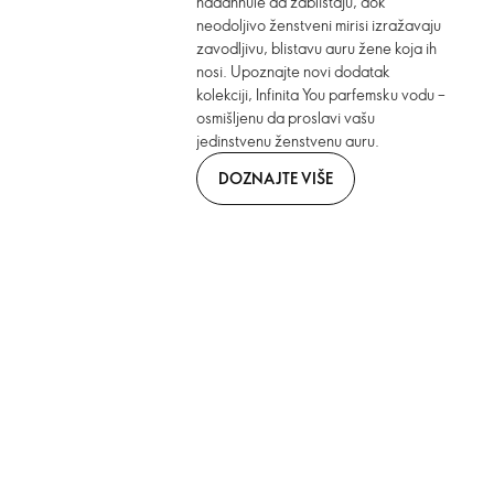
nadahnule da zablistaju, dok
neodoljivo ženstveni mirisi izražavaju
zavodljivu, blistavu auru žene koja ih
nosi. Upoznajte novi dodatak
kolekciji, Infinita You parfemsku vodu –
osmišljenu da proslavi vašu
jedinstvenu ženstvenu auru.
DOZNAJTE VIŠE