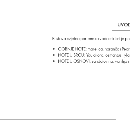
UVO
Blistava cvjetna parfemska voda mirisni je 
GORNJE NOTE: marelica, naranča i Pear
NOTE U SRCU: You akord, osmantus i yla
NOTE U OSNOVI: sandalovina, vanilija i