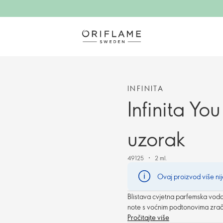
INFINITA
Infinita Yo
uzorak
49125
2 ml.
Ovaj proizvod više nij
Blistava cvjetna parfemska voda
note s voćnim podtonovima zra
Pročitajte više