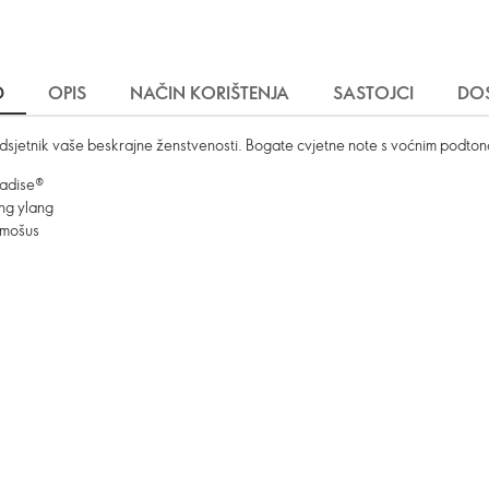
D
OPIS
NAČIN KORIŠTENJA
SASTOJCI
DO
podsjetnik vaše beskrajne ženstvenosti. Bogate cvjetne note s voćnim podt
adise®
ng ylang
 mošus