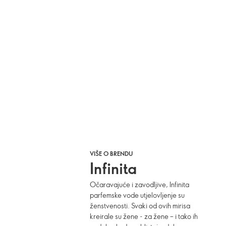
VIŠE O BRENDU
Infinita
Očaravajuće i zavodljive, Infinita
parfemske vode utjelovljenje su
ženstvenosti. Svaki od ovih mirisa
kreirale su žene - za žene – i tako ih