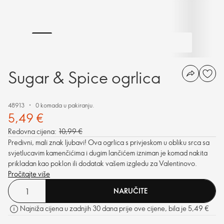
Sugar & Spice ogrlica
48913
0 komada u pakiranju.
5,49 €
Redovna cijena:
10,99 €
Predivni, mali znak ljubavi! Ova ogrlica s privjeskom u obliku srca sa
svjetlucavim kamenčićima i dugim lančićem izniman je komad nakita
prikladan kao poklon ili dodatak vašem izgledu za Valentinovo.
Pročitajte više
NARUČITE
Najniža cijena u zadnjih 30 dana prije ove cijene, bila je 5,49 €