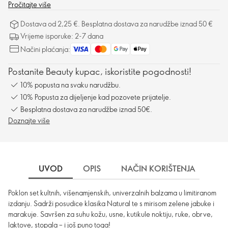
laktove, stopala – i još puno toga!
Pročitajte više
Dostava od 2,25 €. Besplatna dostava za narudžbe iznad 50 €
Vrijeme isporuke: 2-7 dana
Načini plaćanja:
Postanite Beauty kupac, iskoristite pogodnosti!
10% popusta na svaku narudžbu.
10% Popusta za dijeljenje kad pozovete prijatelje.
Besplatna dostava za narudžbe iznad 50€.
Doznajte više
UVOD
OPIS
NAČIN KORIŠTENJA
SA
Poklon set kultnih, višenamjenskih, univerzalnih balzama u limitiranom
izdanju. Sadrži posudice klasika Natural te s mirisom zelene jabuke i
marakuje. Savršen za suhu kožu, usne, kutikule noktiju, ruke, obrve,
laktove, stopala – i još puno toga!