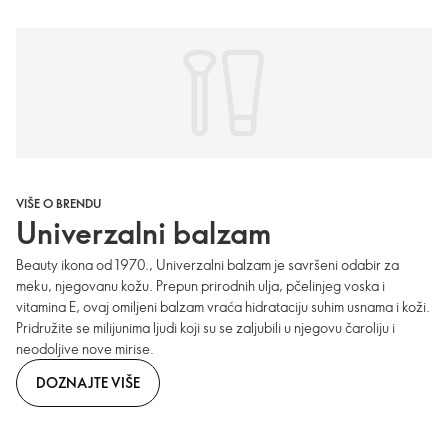
VIŠE O BRENDU
Univerzalni balzam
Beauty ikona od 1970., Univerzalni balzam je savršeni odabir za
meku, njegovanu kožu. Prepun prirodnih ulja, pčelinjeg voska i
vitamina E, ovaj omiljeni balzam vraća hidrataciju suhim usnama i koži.
Pridružite se milijunima ljudi koji su se zaljubili u njegovu čaroliju i
neodoljive nove mirise.
DOZNAJTE VIŠE