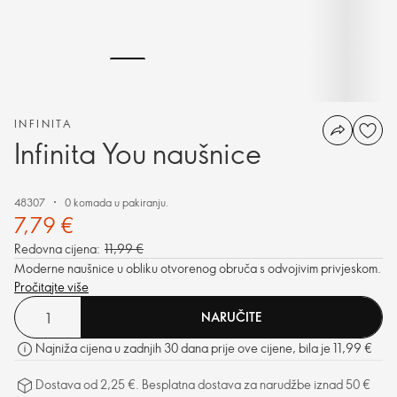
INFINITA
Infinita You naušnice
48307
0 komada u pakiranju.
7,79 €
Redovna cijena:
11,99 €
Moderne naušnice u obliku otvorenog obruča s odvojivim privjeskom.
Pročitajte više
NARUČITE
Najniža cijena u zadnjih 30 dana prije ove cijene, bila je 11,99 €
Dostava od 2,25 €. Besplatna dostava za narudžbe iznad 50 €