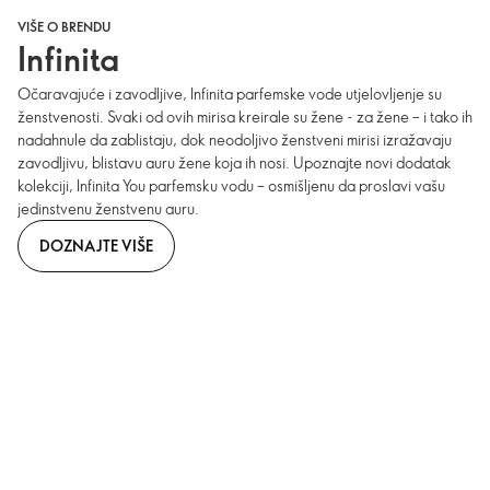
VIŠE O BRENDU
Infinita
Očaravajuće i zavodljive, Infinita parfemske vode utjelovljenje su
ženstvenosti. Svaki od ovih mirisa kreirale su žene - za žene – i tako ih
nadahnule da zablistaju, dok neodoljivo ženstveni mirisi izražavaju
zavodljivu, blistavu auru žene koja ih nosi. Upoznajte novi dodatak
kolekciji, Infinita You parfemsku vodu – osmišljenu da proslavi vašu
jedinstvenu ženstvenu auru.
DOZNAJTE VIŠE