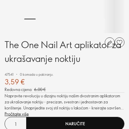
The One Nail Art aplikator za
ukrašavanje noktiju
47541
0 komada u pakiranju.
3,59 €
Redovna cijena:
6,00 €
Napravite revoluciju u dizajnu noktiju našim dvostranim aplikatorom
za ukrašavanje noktiju - precizan, svestran i jednostavan za
korištenje. Unaprijedite svoj stil noktiju s lakoćom - kreirajte savršeni
izgled!
Pročitajte više
NARUČITE