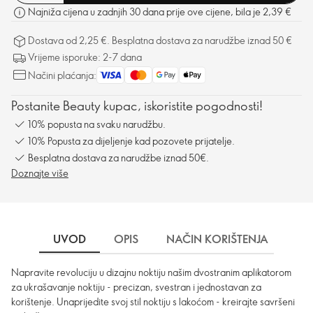
Najniža cijena u zadnjih 30 dana prije ove cijene, bila je 2,39 €
Dostava od 2,25 €. Besplatna dostava za narudžbe iznad 50 €
Vrijeme isporuke: 2-7 dana
Načini plaćanja:
Postanite Beauty kupac, iskoristite pogodnosti!
10% popusta na svaku narudžbu.
10% Popusta za dijeljenje kad pozovete prijatelje.
Besplatna dostava za narudžbe iznad 50€.
Doznajte više
UVOD
OPIS
NAČIN KORIŠTENJA
DO
Napravite revoluciju u dizajnu noktiju našim dvostranim aplikatorom
za ukrašavanje noktiju - precizan, svestran i jednostavan za
korištenje. Unaprijedite svoj stil noktiju s lakoćom - kreirajte savršeni