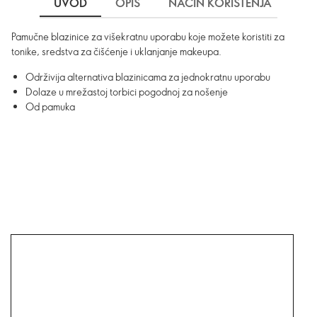
UVOD
OPIS
NAČIN KORIŠTENJA
DO
Pamučne blazinice za višekratnu uporabu koje možete koristiti za
tonike, sredstva za čišćenje i uklanjanje makeupa.
Održivija alternativa blazinicama za jednokratnu uporabu
Dolaze u mrežastoj torbici pogodnoj za nošenje
Od pamuka