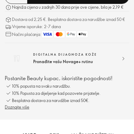
Najniža cijena u zadnjih 30 dana prije ove cijene, bila je 2,19 €
Dostava od 2,25 €. Besplatna dostava za narudžbe iznad 50 €
Vrijeme isporuke: 2-7 dana
Načini plaćanja:
DIGITALNA DIJAGNOZA KOŽE
Pronađite vašu Novage+ rutinu
Postanite Beauty kupac, iskoristite pogodnosti!
10% popusta na svaku narudžbu.
10% Popusta za dijeljenje kad pozovete prijatelje.
Besplatna dostava za narudžbe iznad 50€.
Doznajte više