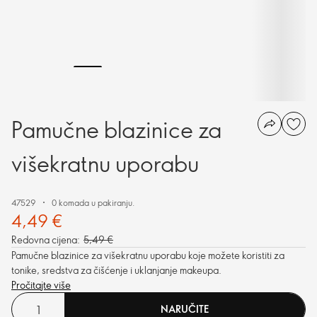
Pamučne blazinice za
višekratnu uporabu
47529
0 komada u pakiranju.
4,49 €
Redovna cijena:
5,49 €
Pamučne blazinice za višekratnu uporabu koje možete koristiti za
tonike, sredstva za čišćenje i uklanjanje makeupa.
Pročitajte više
NARUČITE