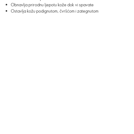
Obnavlja prirodnu ljepotu kože dok vi spavate
Ostavlja kožu podignutom, čvršćom i zategnutom