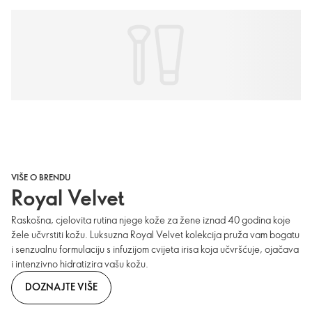
VIŠE O BRENDU
Royal Velvet
Raskošna, cjelovita rutina njege kože za žene iznad 40 godina koje
žele učvrstiti kožu. Luksuzna Royal Velvet kolekcija pruža vam bogatu
i senzualnu formulaciju s infuzijom cvijeta irisa koja učvršćuje, ojačava
i intenzivno hidratizira vašu kožu.
DOZNAJTE VIŠE