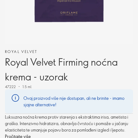
ROYAL VELVET
Royal Velvet Firming noćna
krema - uzorak
47222
1.5 ml.
Ovaj proizvod više nije dostupan, ali ne brinite - imamo
sjajne alternative!
Luksuzna noćna krema protiv starenja s ekstraktima irisa, ametista i
graška. Intenzivno hidratizira, obnavlja čvrstoću i pomaže u jačanju
elasticiteta te umanjuje pojavu bora za pomlađeni izgled i ljepotu.
Pročitajte više