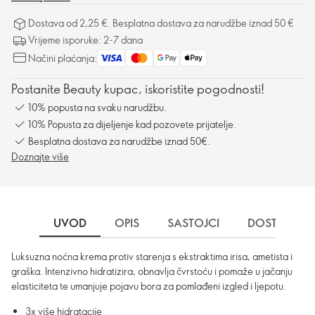
Dostava od 2,25 €. Besplatna dostava za narudžbe iznad 50 €
Vrijeme isporuke: 2-7 dana
Načini plaćanja:
Postanite Beauty kupac, iskoristite pogodnosti!
10% popusta na svaku narudžbu.
10% Popusta za dijeljenje kad pozovete prijatelje.
Besplatna dostava za narudžbe iznad 50€.
Doznajte više
UVOD
OPIS
SASTOJCI
DOSTAVA
Luksuzna noćna krema protiv starenja s ekstraktima irisa, ametista i
graška. Intenzivno hidratizira, obnavlja čvrstoću i pomaže u jačanju
elasticiteta te umanjuje pojavu bora za pomlađeni izgled i ljepotu.
3x više hidratacije