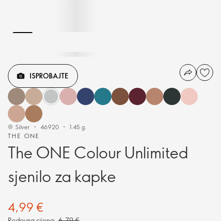
ISPROBAJTE
Silver
46920
1.45 g.
THE ONE
The ONE Colour Unlimited
sjenilo za kapke
4,99 €
Redovna cijena:
6,79 €