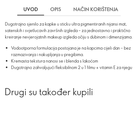
UVOD
OPIS
NAČIN KORIŠTENJA
SA
Dugotrajno sjenilo za kapke u sticku ultra pigmentiranih nijansi mat,
satenskih i svjetlucavih završnih izgleda – za jednostavno i praktično
kreiranje nevjerojatnih makeup izgleda očiju s dubinom i dimenzijama.
Vodootporna formulacija postojana je na kapcima cijeli dan – bez
razmazivanja i nakupljanja u pregibima.
Kremasta tekstura nanosi se i blenda s lakoćom
Dugotrajno zahvaljujući fleksibilnom 2 u 1 filmu + vitamin E za njegu
Drugi su također kupili