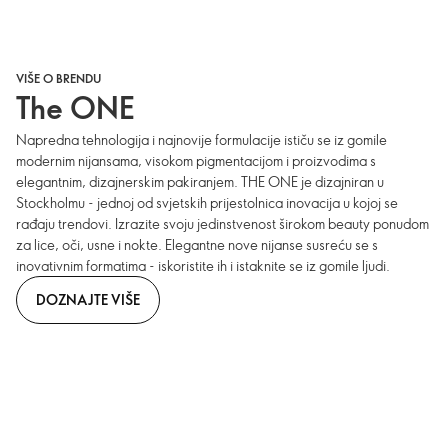
VIŠE O BRENDU
The ONE
Napredna tehnologija i najnovije formulacije ističu se iz gomile
modernim nijansama, visokom pigmentacijom i proizvodima s
elegantnim, dizajnerskim pakiranjem. THE ONE je dizajniran u
Stockholmu - jednoj od svjetskih prijestolnica inovacija u kojoj se
rađaju trendovi. Izrazite svoju jedinstvenost širokom beauty ponudom
za lice, oči, usne i nokte. Elegantne nove nijanse susreću se s
inovativnim formatima - iskoristite ih i istaknite se iz gomile ljudi.
DOZNAJTE VIŠE