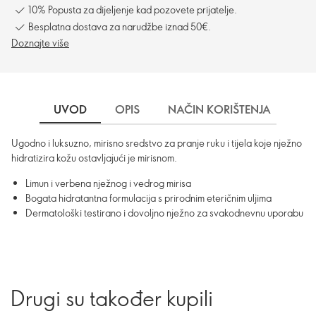
10% Popusta za dijeljenje kad pozovete prijatelje.
Besplatna dostava za narudžbe iznad 50€.
Doznajte više
UVOD
OPIS
NAČIN KORIŠTENJA
SA
Ugodno i luksuzno, mirisno sredstvo za pranje ruku i tijela koje nježno
hidratizira kožu ostavljajući je mirisnom.
Limun i verbena nježnog i vedrog mirisa
Bogata hidratantna formulacija s prirodnim eteričnim uljima
Dermatološki testirano i dovoljno nježno za svakodnevnu uporabu
Drugi su također kupili