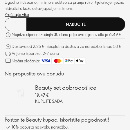
Ugodno i luksuzno, mirisno sredstvo za pranje ruku i tijela koje nježno
hidratizira kožu ostavljajući je mirisnom.
Pročitajte više
NARUČITE
Najniža cijena u zadnjih 30 dana prije ove cijene, bila je 6,49 €
Dostava od 2,25 €. Besplatna dostava za narudžbe iznad 50 €
Vrijeme isporuke: 2-7 dana
Načini plaćanja:
Ne propustite ovu ponudu
Beauty set dobrodošlice
19,47 €
KUPUJTE SADA
Postanite Beauty kupac, iskoristite pogodnosti!
10% popusta na svaku narudžbu.