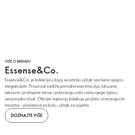
VIŠE O BRENDU
Essense&Co.
Essence&Co. je kolekcija u kojoj se istinski užitak savršeno spaja s
elegancijom. Proizvodi sadrže prirodna eterična ulja, luksuzne
teksture i profinjene mirise i pretvaraju vašu rutinu njege tijela u
senzorijalni ritual. Otkrijte najnoviju kolekciju prožetu očaravajućim
mirisima – poslastica za kožu, užitak za osjetila.
DOZNAJTE VIŠE