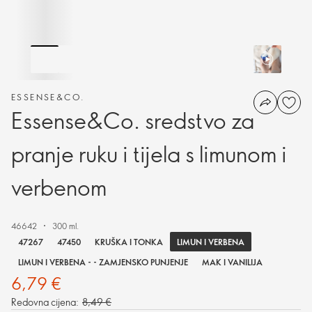
ESSENSE&CO.
Essense&Co. sredstvo za
pranje ruku i tijela s limunom i
verbenom
46642
300 ml.
LIMUN I VERBENA
47267
47450
KRUŠKA I TONKA
LIMUN I VERBENA - - ZAMJENSKO PUNJENJE
MAK I VANILIJA
6,79 €
Redovna cijena:
8,49 €