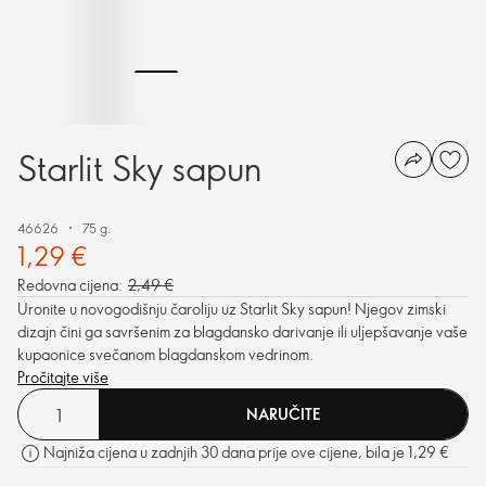
Starlit Sky sapun
46626
75 g.
1,29 €
Redovna cijena:
2,49 €
Uronite u novogodišnju čaroliju uz Starlit Sky sapun! Njegov zimski
dizajn čini ga savršenim za blagdansko darivanje ili uljepšavanje vaše
kupaonice svečanom blagdanskom vedrinom.
Pročitajte više
NARUČITE
Najniža cijena u zadnjih 30 dana prije ove cijene, bila je 1,29 €