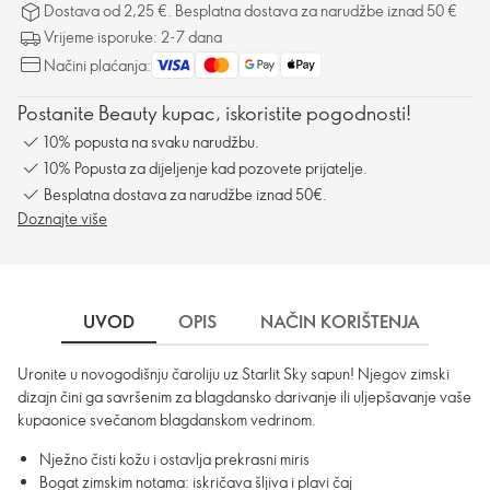
Dostava od 2,25 €. Besplatna dostava za narudžbe iznad 50 €
Vrijeme isporuke: 2-7 dana
Načini plaćanja:
Postanite Beauty kupac, iskoristite pogodnosti!
10% popusta na svaku narudžbu.
10% Popusta za dijeljenje kad pozovete prijatelje.
Besplatna dostava za narudžbe iznad 50€.
Doznajte više
UVOD
OPIS
NAČIN KORIŠTENJA
SA
Uronite u novogodišnju čaroliju uz Starlit Sky sapun! Njegov zimski
dizajn čini ga savršenim za blagdansko darivanje ili uljepšavanje vaše
kupaonice svečanom blagdanskom vedrinom.
Nježno čisti kožu i ostavlja prekrasni miris
Bogat zimskim notama: iskričava šljiva i plavi čaj