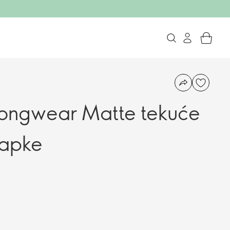
ongwear Matte tekuće
kapke