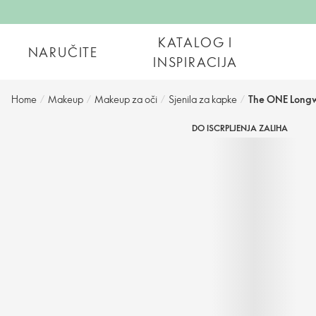
KATALOG I
NARUČITE
INSPIRACIJA
Home
/
Makeup
/
Makeup za oči
/
Sjenila za kapke
/
The ONE Longwe
DO ISCRPLJENJA ZALIHA