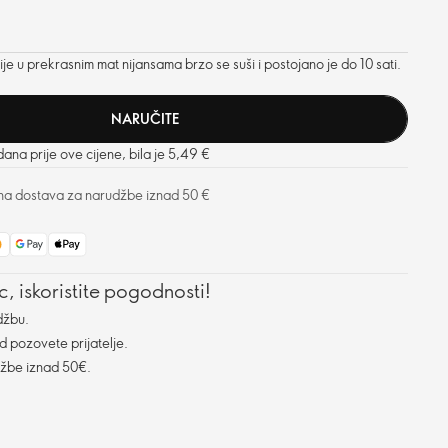
je u prekrasnim mat nijansama brzo se suši i postojano je do 10 sati.
NARUČITE
dana prije ove cijene, bila je 5,49 €
na dostava za narudžbe iznad 50 €
, iskoristite pogodnosti!
džbu.
d pozovete prijatelje.
džbe iznad 50€.