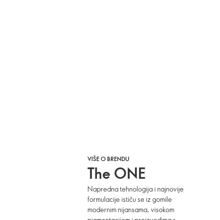
VIŠE O BRENDU
The ONE
Napredna tehnologija i najnovije
formulacije ističu se iz gomile
modernim nijansama, visokom
pigmentacijom i proizvodima s