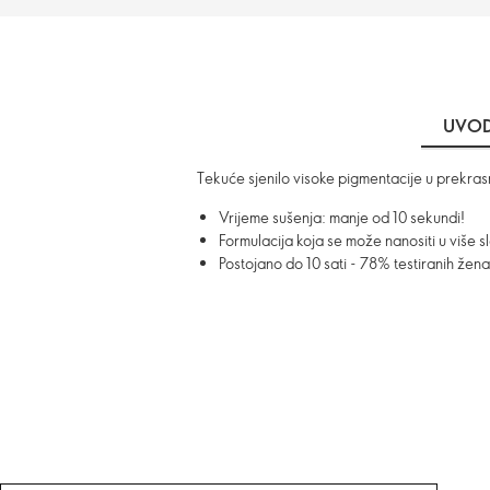
UVO
Tekuće sjenilo visoke pigmentacije u prekrasn
Vrijeme sušenja: manje od 10 sekundi!
Formulacija koja se može nanositi u više sl
Postojano do 10 sati - 78% testiranih žen