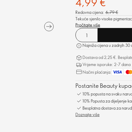
4,99 €
Redovna cijena:
6,79 €
Tekuće sjenilo visoke pigmentaci
Pročitajte više
Najniža cijena u zadnjih 30 
Dostava od 2,25 €. Besplat
Vrijeme isporuke: 2-7 dana
Načini plaćanja:
Postanite Beauty kupac
10% popusta na svaku naru
10% Popusta za dijeljenje ka
Besplatna dostava za naru
Doznajte više