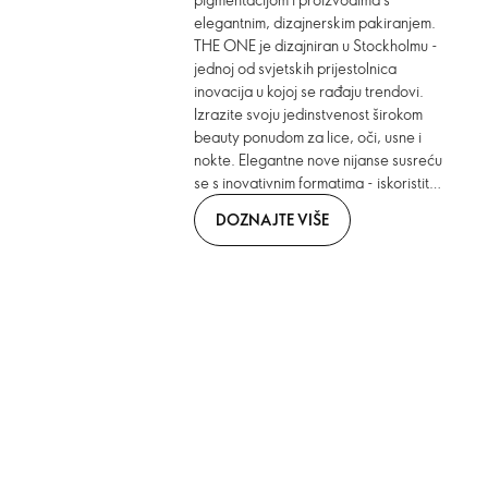
elegantnim, dizajnerskim pakiranjem.
THE ONE je dizajniran u Stockholmu -
jednoj od svjetskih prijestolnica
inovacija u kojoj se rađaju trendovi.
Izrazite svoju jedinstvenost širokom
beauty ponudom za lice, oči, usne i
nokte. Elegantne nove nijanse susreću
se s inovativnim formatima - iskoristite
ih i istaknite se iz gomile ljudi.
DOZNAJTE VIŠE