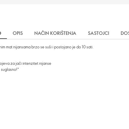
D
OPIS
NAČIN KORIŠTENJA
SASTOJCI
DO
im mat nijansama brzo se suši i postojano je do 10 sati.
ojeva za jači intenzitet nijanse
a suglasno!*