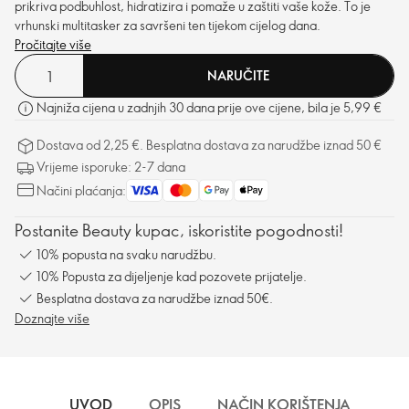
prikriva podbuhlost, hidratizira i pomaže u zaštiti vaše kože. To je
vrhunski multitasker za savršeni ten tijekom cijelog dana.
Pročitajte više
NARUČITE
Najniža cijena u zadnjih 30 dana prije ove cijene, bila je 5,99 €
Dostava od 2,25 €. Besplatna dostava za narudžbe iznad 50 €
Vrijeme isporuke: 2-7 dana
Načini plaćanja:
Postanite Beauty kupac, iskoristite pogodnosti!
10% popusta na svaku narudžbu.
10% Popusta za dijeljenje kad pozovete prijatelje.
Besplatna dostava za narudžbe iznad 50€.
Doznajte više
UVOD
OPIS
NAČIN KORIŠTENJA
SA