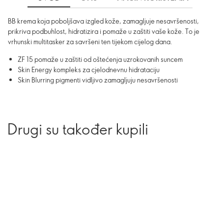
BB krema koja poboljšava izgled kože, zamagljuje nesavršenosti,
prikriva podbuhlost, hidratizira i pomaže u zaštiti vaše kože. To je
vrhunski multitasker za savršeni ten tijekom cijelog dana.
ZF 15 pomaže u zaštiti od oštećenja uzrokovanih suncem
Skin Energy kompleks za cjelodnevnu hidrataciju
Skin Blurring pigmenti vidljivo zamagljuju nesavršenosti
Drugi su također kupili