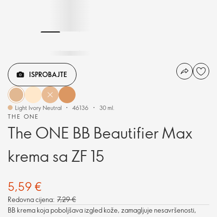
ISPROBAJTE
Light Ivory Neutral
46136
30 ml.
THE ONE
The ONE BB Beautifier Max
krema sa ZF 15
5,59 €
Redovna cijena:
7,29 €
BB krema koja poboljšava izgled kože, zamagljuje nesavršenosti,