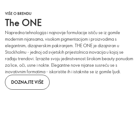
VIŠE O BRENDU
The ONE
Napredna tehnologija i najnovije formulacije ističu se iz gomile
modernim nijansama, visokom pigmentacijom i proizvodima s
elegantnim, dizajnerskim pakiranjem. THE ONE je dizajniran u
Stockholmu - jednoj od svjetskih prijestolnica inovacija u kojoj se
rađaju trendovi. Izrazite svoju jedinstvenost širokom beauty ponudom
za lice, oči, usne i nokte. Elegantne nove nijanse susreću se s
inovativnim formatima - iskoristite ih i istaknite se iz gomile ljudi.
DOZNAJTE VIŠE