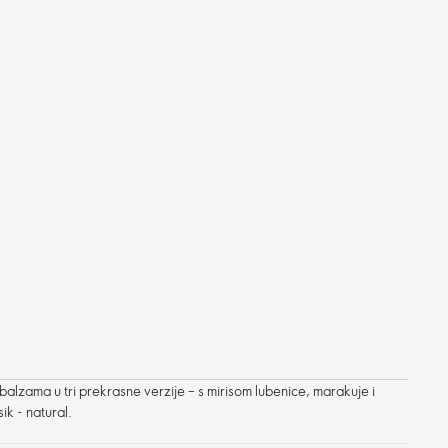
 balzama u tri prekrasne verzije – s mirisom lubenice, marakuje i
ik - natural.