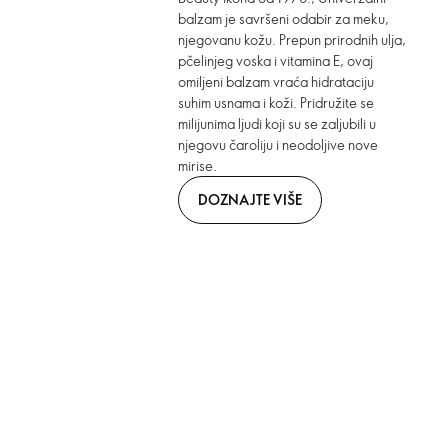
balzam je savršeni odabir za meku,
njegovanu kožu. Prepun prirodnih ulja,
pčelinjeg voska i vitamina E, ovaj
omiljeni balzam vraća hidrataciju
suhim usnama i koži. Pridružite se
milijunima ljudi koji su se zaljubili u
njegovu čaroliju i neodoljive nove
mirise.
DOZNAJTE VIŠE