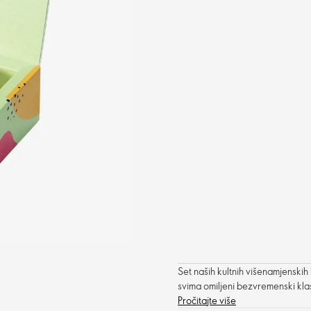
Set naših kultnih višenamjenskih
svima omiljeni bezvremenski klas
Pročitajte više