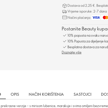
Dostava od 2,25 €. Besplat
Vrijeme isporuke: 2-7 dana
Načini plaćanja:
Postanite Beauty kupac
10% popusta na svaku naru
10% Popusta za dijeljenje ka
Besplatna dostava za naru
Doznajte više
D
OPIS
NAČIN KORIŠTENJA
SASTOJCI
DO
i prekrasne verzije – s mirisom lubenice, marakuje i svima omiljeni bezvremen