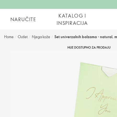
KATALOG I
NARUČITE
INSPIRACIJA
Home
/
Outlet
/
Njega kože
/
Set univerzalnih balzama - natural, 
NIJE DOSTUPNO ZA PRODAJU