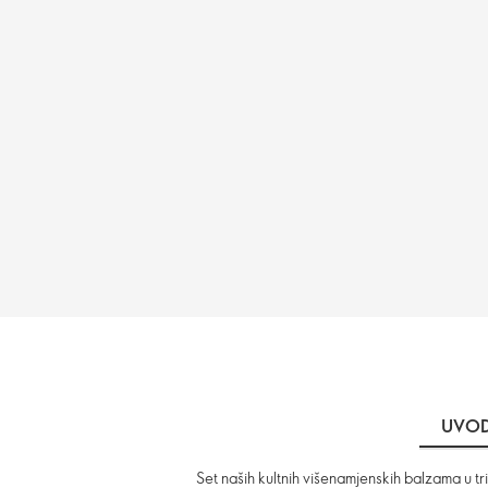
UVO
Set naših kultnih višenamjenskih balzama u tr