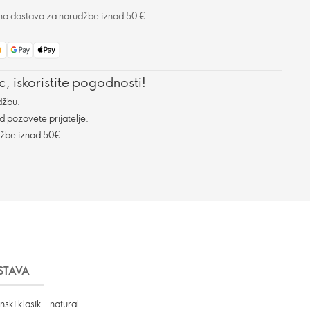
na dostava za narudžbe iznad 50 €
, iskoristite pogodnosti!
džbu.
d pozovete prijatelje.
džbe iznad 50€.
STAVA
ski klasik - natural.