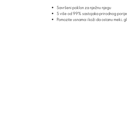
Savršeni poklon za nježnu njegu
S više od 99% sastojaka prirodnog porije
Pomozite usnama i koži da ostanu meki, gl