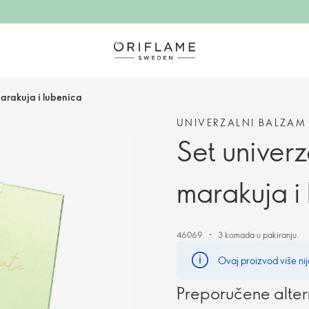
marakuja i lubenica
UNIVERZALNI BALZAM
Set univerz
marakuja i
46069
3 komada u pakiranju.
Ovaj proizvod više nij
Preporučene alter