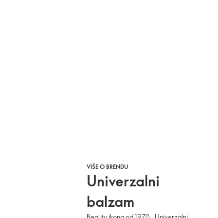
VIŠE O BRENDU
Univerzalni
balzam
Beauty ikona od 1970., Univerzalni