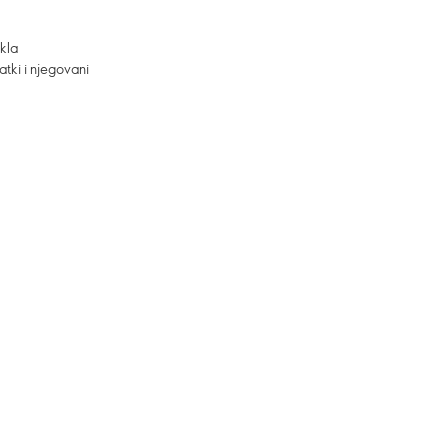
kla
atki i njegovani