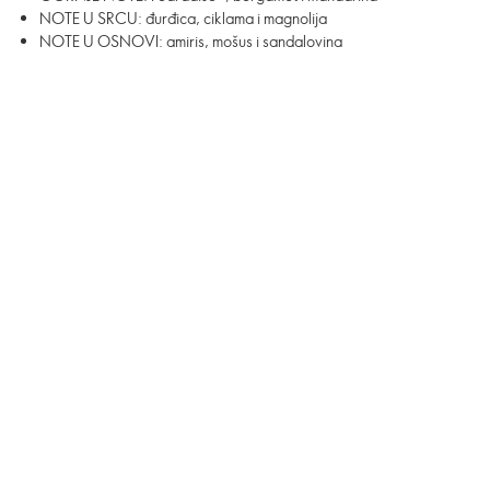
NOTE U SRCU: đurđica, ciklama i magnolija
NOTE U OSNOVI: amiris, mošus i sandalovina