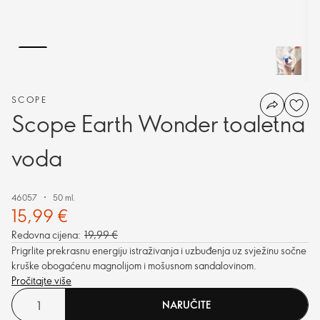
SCOPE
Scope Earth Wonder toaletna
voda
46057
50 ml.
15,99 €
Redovna cijena:
19,99 €
Prigrlite prekrasnu energiju istraživanja i uzbuđenja uz svježinu sočne
kruške obogaćenu magnolijom i mošusnom sandalovinom.
Pročitajte više
NARUČITE