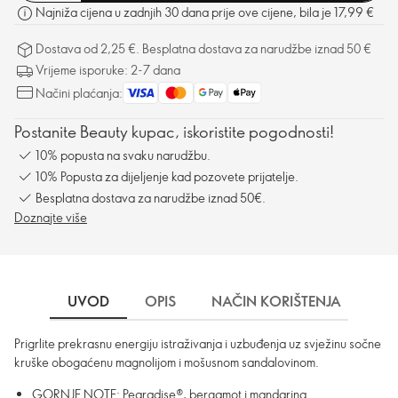
Najniža cijena u zadnjih 30 dana prije ove cijene, bila je 17,99 €
Dostava od 2,25 €. Besplatna dostava za narudžbe iznad 50 €
Vrijeme isporuke: 2-7 dana
Načini plaćanja:
Postanite Beauty kupac, iskoristite pogodnosti!
10% popusta na svaku narudžbu.
10% Popusta za dijeljenje kad pozovete prijatelje.
Besplatna dostava za narudžbe iznad 50€.
Doznajte više
UVOD
OPIS
NAČIN KORIŠTENJA
SA
Prigrlite prekrasnu energiju istraživanja i uzbuđenja uz svježinu sočne
kruške obogaćenu magnolijom i mošusnom sandalovinom.
GORNJE NOTE: Pearadise®, bergamot i mandarina