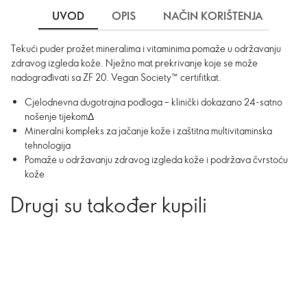
UVOD
OPIS
NAČIN KORIŠTENJA
SA
Tekući puder prožet mineralima i vitaminima pomaže u održavanju
zdravog izgleda kože. Nježno mat prekrivanje koje se može
nadograđivati sa ZF 20. Vegan Society™ certifitkat.
Cjelodnevna dugotrajna podloga – klinički dokazano 24-satno
nošenje tijekomΔ
Mineralni kompleks za jačanje kože i zaštitna multivitaminska
tehnologija
Pomaže u održavanju zdravog izgleda kože i podržava čvrstoću
kože
Drugi su također kupili