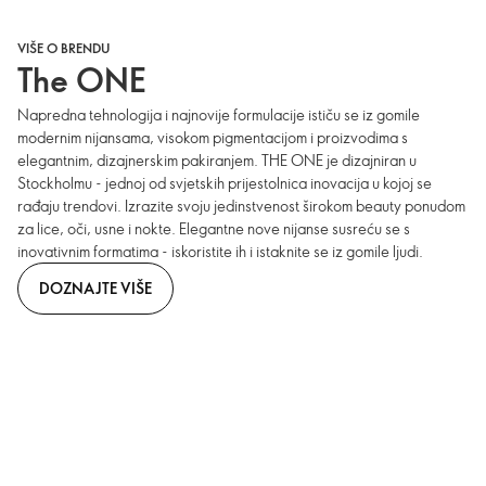
VIŠE O BRENDU
The ONE
Napredna tehnologija i najnovije formulacije ističu se iz gomile
modernim nijansama, visokom pigmentacijom i proizvodima s
elegantnim, dizajnerskim pakiranjem. THE ONE je dizajniran u
Stockholmu - jednoj od svjetskih prijestolnica inovacija u kojoj se
rađaju trendovi. Izrazite svoju jedinstvenost širokom beauty ponudom
za lice, oči, usne i nokte. Elegantne nove nijanse susreću se s
inovativnim formatima - iskoristite ih i istaknite se iz gomile ljudi.
DOZNAJTE VIŠE