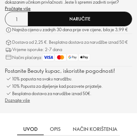
dokazanim učinkom privlačnosti. Jeste li spremni zadiviti svijet?
Pročitajte više
NARUČITE
Najniža cijena u zadnjih 30 dana prije ove cijene, bila je 3,99 €
Dostava od 2,25 €. Besplatna dostava za narudžbe iznad 50 €
Vrijeme isporuke: 2-7 dana
Načini plaćanja:
Postanite Beauty kupac, iskoristite pogodnosti!
10% popusta na svaku narudžbu.
10% Popusta za dijeljenje kad pozovete prijatelje.
Besplatna dostava za narudžbe iznad 50€.
Doznajte više
UVOD
OPIS
NAČIN KORIŠTENJA
SA