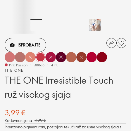
ISPROBAJTE
Pink Passion
38868
4 ml.
THE ONE
THE ONE Irresistible Touch
ruž visokog sjaja
3,99 €
Redovna cijena:
7,99 €
Intenzivno pigmentirani, postojani tekući ruž za usne visokog sjaja s