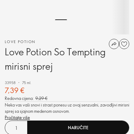
LOVE POTION
Love Potion So Tempting
mirisni sprej
33958
75 ml.
7,39 €
Redovna cijena:
9,29 €
Neka vas vaši snovi i strast ponesu uz ovaj senzualni, zavodljivi mirisni
sprej sa sjajnom medenom osnovom.
Pročitajte više
NARUČITE