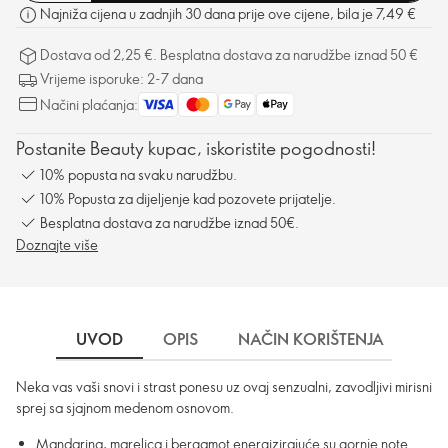
Najniža cijena u zadnjih 30 dana prije ove cijene, bila je 7,49 €
Dostava od 2,25 €. Besplatna dostava za narudžbe iznad 50 €
Vrijeme isporuke: 2-7 dana
Načini plaćanja:
Postanite Beauty kupac, iskoristite pogodnosti!
10% popusta na svaku narudžbu.
10% Popusta za dijeljenje kad pozovete prijatelje.
Besplatna dostava za narudžbe iznad 50€.
Doznajte više
UVOD
OPIS
NAČIN KORIŠTENJA
SA
Neka vas vaši snovi i strast ponesu uz ovaj senzualni, zavodljivi mirisni
sprej sa sjajnom medenom osnovom.
Mandarina, marelica i bergamot energizirajuće su gornje note