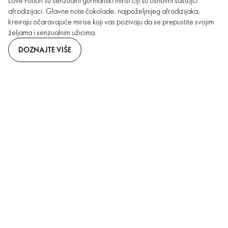
Love Potion su senzualni gurmanski mirisi čiji su osnovni sastojci
afrodizijaci. Glavne note čokolade, najpoželjnijeg afrodizijaka,
kreiraju očaravajuće mirise koji vas pozivaju da se prepustite svojim
željama i senzualnim užicima.
DOZNAJTE VIŠE