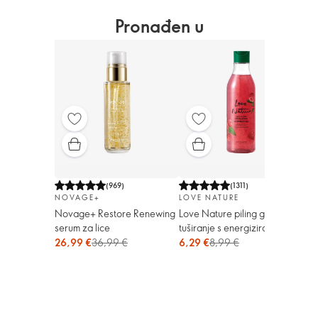
Pronađen u
(
969
)
(
1311
)
NOVAGE+
LOVE NATURE
TH
Novage+ Restore Renewing
Love Nature piling gel za
The
serum za lice
tuširanje s energizirajućom
gel
organskom metvicom i
26,99 €
36,99 €
6,29 €
8,99 €
10,
malinom