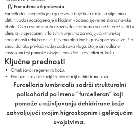
Pronađeno u 6 proizvoda
Furcellaria lumbricalis je alga crvene boje koja raste na stijenama
plitkih voda i uobičajena je u hladnim vodama sjeverne skandinavske
obale. Ova crvena morska trava vrlo je otporna pa može preživjeti i u
plimi, a i u pješčanim, vrlo suhim uvjetima zahvaljujući vrhunskoj
sposobnosti rehidratacije. Crvena alga ima higroskopna svojstva, što
znači da lako privlači vodu i zadržava vlagu, što je čini odličnim
sastojkom koji pomaže oživjeti, omekšati i revitalizirati kožu.
Ključne prednosti
Omekšava i regenerira kožu.
Pomaže u revitalizaciji i rehidrataciji dehidrirane kože.
Furcellaria lumbricalis sadrži strukturalni
polisaharid po imenu “furcelleran” koji
pomaže u oživljavanju dehidrirane kože
zahvaljujući svojim higroskopnim i gelirajućim
svojstvima.