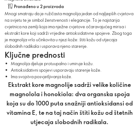
Pronađeno u 2 proizvoda
Mnogi smatraju da je ružičasta magnolija jedan od najljepših cvjetova
na svijetu te je simbol ženstvenosti i elegancije. To je najstarija
cvjetnica na zemlji koja ima nježne cvjetove očaravajućeg mirisa i
ekstrakt kore koji sadrži vrijedne antioksidativne spojeve. Zbog toga
je magnolija vrlo učinkovita u njezi kože: štiti kožu od utjecaja
slobodnih radikala i usporava njeno starenje.
Ključne prednosti
Magnolija djeluje protuupalno i umiruje kožu.
Antioksidativni spojevi usporavaju starenje kože.
Ima svojstva posvjetljivanja kože.
Ekstrakt kore magnolije sadrži velike količine
magnolola i honokiola: dva organska spoja
koja su do 1000 puta snažniji antioksidansi od
vitamina E, te na taj način štiti kožu od štetnih
utjecaja slobodnih radikala.