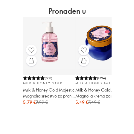
Pronađen u
(
800
)
(
1394
)
MILK & HONEY GOLD
MILK & HONEY GOLD
Milk & Honey Gold Majestic
Milk & Honey Gold Majestic
Magnolia sredstvo za pranje
Magnolia krema za ruke i
ruku i tijela
tijelo
5,79 €
7,99 €
5,49 €
7,49 €